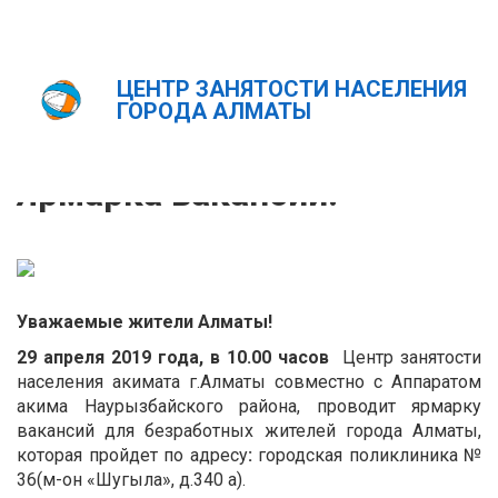
ЦЕНТР ЗАНЯТОСТИ НАСЕЛЕНИЯ
Главная
Новости
Ярмарка вакансий!
ГОРОДА АЛМАТЫ
ҚАЗ
РУС
ENG
Ярмарка вакансий!
Уважаемые жители
Алматы
!
29 апреля 2019 года, в 10.00 часов
Центр занятости
населения акимата г.Алматы совместно с Аппаратом
акима Наурызбайского района, проводит ярмарку
вакансий для безработных жителей города Алматы,
которая пройдет по адресу
:
городская поликлиника №
36(м-он «Шугыла», д.340 а).