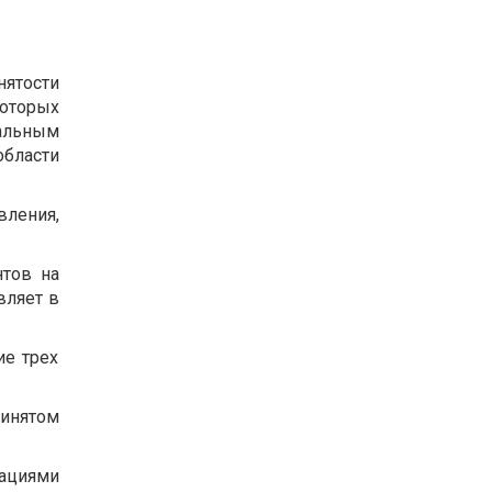
ятости
оторых
альным
бласти
вления,
нтов на
вляет в
ие трех
ринятом
циями