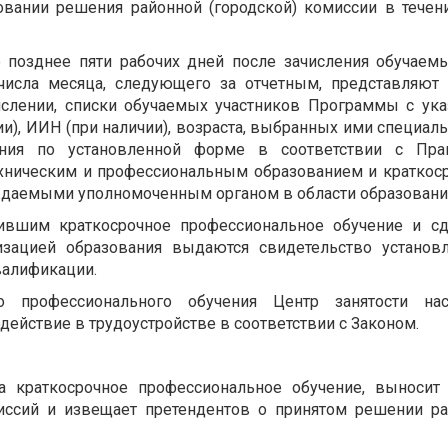
овании решения районной (городской) комиссии в течен
 позднее пяти рабочих дней после зачисления обучаем
числа месяца, следующего за отчетным, представляют 
ислении, списки обучаемых участников Программы с ук
ии), ИИН (при наличии), возраста, выбранных ими специаль
ения по установленной форме в соответствии с Пра
ехническим и профессиональным образованием и краткос
ждаемыми уполномоченным органом в области образовани
ившим краткосрочное профессиональное обучение и с
изацией образования выдаются свидетельство установл
валификации.
о профессионального обучения Центр занятости нас
ействие в трудоустройстве в соответствии с Законом.
а краткосрочное профессиональное обучение, выносит
иссий и извещает претендентов о принятом решении р