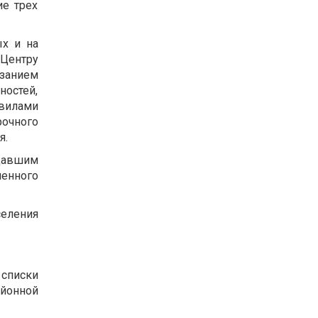
ие трех
ых и на
Центру
азанием
ностей,
вилами
рочного
я.
давшим
енного
еления
 списки
айонной