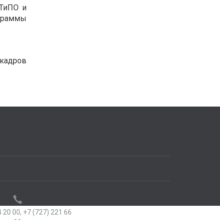
 ТиПО и
ограммы
 кадров
 20 00,
+7 (727) 221 66