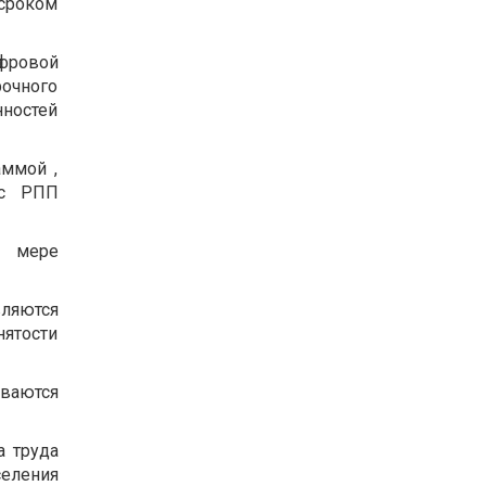
сроком
фровой
рочного
ностей
аммой ,
 с РПП
о мере
ляются
нятости
ваются
а труда
еления