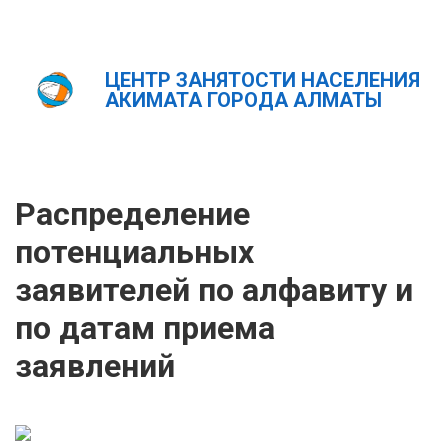
ЦЕНТР ЗАНЯТОСТИ НАСЕЛЕНИЯ
Главная
Новости
АКИМАТА ГОРОДА АЛМАТЫ
Распределение потенциальных заявителей по алфавиту и
по датам приема заявлений
ҚАЗ
РУС
ENG
Распределение
потенциальных
заявителей по алфавиту и
по датам приема
заявлений