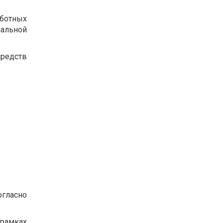
ботных
альной
редств
огласно
 рамках