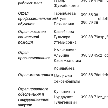
Гаухар
390 79 41
vrm_c
рабочих мест
Жумабековна
Отдел
Табынбаева
390 88 06
профессионального
Айгуль
otdel
390 79 38
обучения
Рахимовна
Отдел оказания
Казыбаева
социальной
Гульзира
390 88 79
asp_f
помощи
Утемысовна
Иманалиева
Отдел
Альбина
390 88 45
cz_op
прогнозирования
Касымхановна
Қойлыбаев
Отдел мониторинга
390 88 76
otdel
Мейіржан
Сейсенбайұлы
Отдел правового
Кульшиков
обеспечения и
Нурдаулет
390 88 71
cz_pr
государственных
Тулегенович
закупок