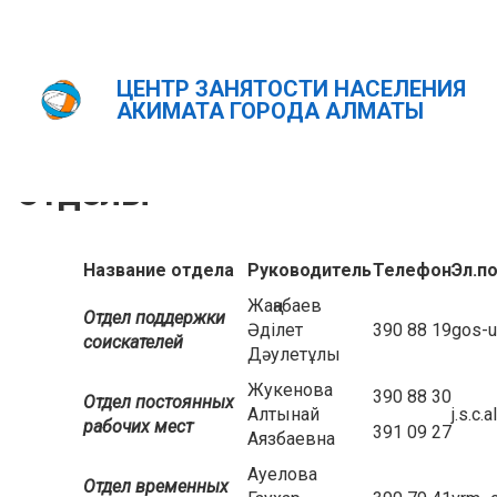
ЦЕНТР ЗАНЯТОСТИ НАСЕЛЕНИЯ
Главная
Отделы
АКИМАТА ГОРОДА АЛМАТЫ
ҚАЗ
РУС
ENG
Отделы
Название отдела
Руководитель
Телефон
Эл.п
Жаңабаев
Отдел поддержки
Әділет
390 88 19
gos-u
соискателей
Дәулетұлы
Жукенова
390 88 30
Отдел постоянных
Алтынай
j.s.c.
рабочих мест
391 09 27
Аязбаевна
Ауелова
Отдел временных