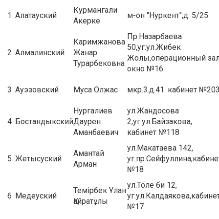
Курмангали
1
Алатауский
м-он "Нуркент",д. 5/25
Акерке
Пр.Назарбаева
Каримжанова
50,уг.ул.Жибек
2
Алмалинский
Жанар
Жолы,операционный зал
Турарбековна
окно №16
3
Ауэзовский
Муса Олжас
мкр.3.д.41. кабинет №20
Нургалиев
ул.Жандосова
4
Бостандыкский
Даурен
2,уг.ул.Байзакова,
Аманбаевич
кабинет №118
ул.Макатаева 142,
Амантай
5
Жетысуский
уг.пр.Сейфуллина,кабине
Арман
№18
ул.Толе би 12,
Темірбек Ұлан
6
Медеуский
уг.ул.Калдаякова,кабине
Қайратұлы
№17