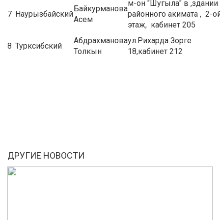
м-он "Шугыла" в ,здании
Байкурманова
7
Наурызбайский
районного акимата , 2-о
Асем
этаж, кабинет 205
Абдрахманова
ул.Рихарда Зорге
8
Турксибский
Толкын
18,кабинет 212
ДРУГИЕ НОВОСТИ