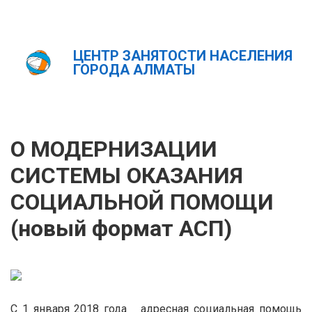
ЦЕНТР ЗАНЯТОСТИ НАСЕЛЕНИЯ
Главная
Новости
ГОРОДА АЛМАТЫ
О МОДЕРНИЗАЦИИ СИСТЕМЫ ОКАЗАНИЯ СОЦИАЛЬНОЙ
ПОМОЩИ (новый формат АСП)
ҚАЗ
РУС
ENG
О МОДЕРНИЗАЦИИ
СИСТЕМЫ ОКАЗАНИЯ
СОЦИАЛЬНОЙ ПОМОЩИ
(новый формат АСП)
С 1 января 2018 года адресная социальная помощь