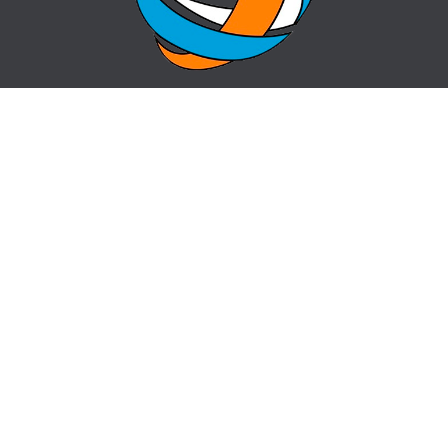
ГЛАВНАЯ
ВОПРОС-ОТВЕТ
О ЦЕНТРЕ
КОНТАКТЫ
НОВОСТИ
КАРТА САЙТА
centr_almaty@mail.ru
пр. Назарбаева 50, угол ул. Жибек Жолы
341-04-60,
341-04-61