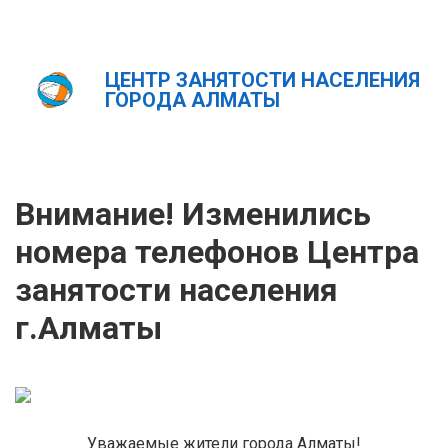
ЦЕНТР ЗАНЯТОСТИ НАСЕЛЕНИЯ
Главная
Новости
ГОРОДА АЛМАТЫ
Внимание! Изменились номера телефонов Центра
занятости населения г.Алматы
ҚАЗ
РУС
ENG
Внимание! Изменились
номера телефонов Центра
занятости населения
г.Алматы
Уважаемые жители города Алматы!