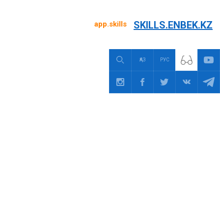
SKILLS.ENBEK.KZ
app.skills
ҚАЗ
РУС