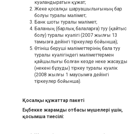
куәландыратын құжат;
Жеке қосалқы шаруашылығының бар
болуы туралы мәлімет;
Банк шоты туралы мәлімет;
Баланың (барлық балаларға) туу (қайтыс
болу) туралы куәлігі (2007 жылғы 13
тамызға дейінгі тіркеулер бойынша);
Өтініш беруші мәліметтерінің бала туу
туралы куәлігіндегі мәліметтермен
қайшылығы болған кезде неке жасауды
(некені бұзуды) тіркеу туралы куәлік
(2008 жылғы 1 маусымға дейінгі
тіркеулер бойынша).
Қосалқы құжаттар пакеті
Еңбекке жарамды отбасы мүшелері үшін,
қосымша тиесілі: