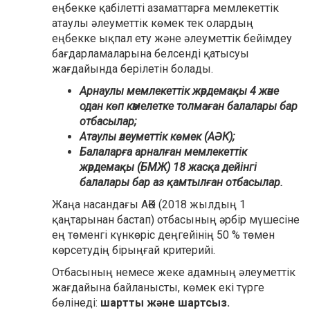
еңбекке қабілетті азаматтарға мемлекеттік
атаулы әлеуметтік көмек тек олардың
еңбекке ықпал ету және әлеуметтік бейімдеу
бағдарламаларына белсенді қатысуы
жағдайында берілетін болады.
Арнаулы мемлекеттік жәрдемақы 4 және
одан көп кәмелетке толмаған балалары бар
отбасылар;
Атаулы әлеуметтік көмек (АӘК);
Балаларға арналған мемлекеттік
жәрдемақы (БМЖ) 18 жасқа дейінгі
балалары бар аз қамтылған отбасылар.
Жаңа насандағы АӘК (2018 жылдың 1
қаңтарынан бастап) отбасының әрбір мүшесіне
ең төменгі күнкөріс деңгейінің 50 % төмен
көрсетудің бірыңғай критерийі.
Отбасының немесе жеке адамның әлеуметтік
жағдайына байланысты, көмек екі түрге
бөлінеді:
шартты және шартсыз.