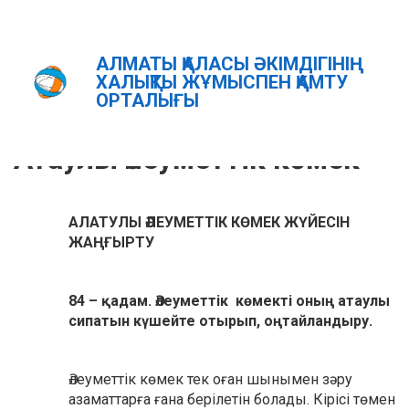
АЛМАТЫ ҚАЛАСЫ ӘКІМДІГІНІҢ
Главная
Атаулы әлеуметтік көмек
ХАЛЫҚТЫ ЖҰМЫСПЕН ҚАМТУ
ОРТАЛЫҒЫ
ҚАЗ
РУС
ENG
Атаулы әлеуметтік көмек
АЛАТУЛЫ ӘЛЕУМЕТТІК КӨМЕК ЖҮЙЕСІН
ЖАҢҒЫРТУ
84
– қадам. Әлеуметтік көмекті оның атаулы
сипатын күшейте отырып, оңтайландыру.
Әлеуметтік көмек тек оған шынымен зәру
азаматтарға ғана берілетін болады. Кірісі төмен