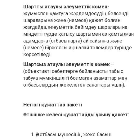
Шартты атаулы әлеуметтік көмек
-
жұмыспен қамтуға жәрдемдесудің белсенді
шараларына және (немесе) қажет болған
жағдайда, әлеуметтік бейімдеу шараларына
міндетті түрде қатысу шартымен аз қамтылған
адамдарға (отбасыларға) ай сайынға және
(немесе) біржолғы ақшалай төлемдер түрінде
көрсетіледі.
Шартсыз атаулы әлеуметтік көмек
–
(объективті себептерге байланысты табыс
табуға мүмкіншілігі болмаған азаматтар мен
отбасылардың жекелеген санаттары үшін).
Негізгі құжаттар пакеті
Өтінішке келесі құжаттарды ұсыну қажет:
Әр отбасы мүшесінің жеке басын