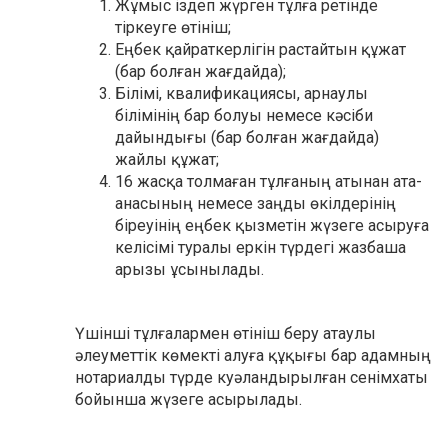
Жұмыс іздеп жүрген тұлға ретінде
тіркеуге өтініш;
Еңбек қайраткерлігін растайтын құжат
(бар болған жағдайда);
Білімі, квалификациясы, арнаулы
білімінің бар болуы немесе кәсіби
дайындығы (бар болған жағдайда)
жайлы құжат;
16 жасқа толмаған тұлғаның атынан ата-
анасының немесе заңды өкілдерінің
біреуінің еңбек қызметін жүзеге асыруға
келісімі туралы еркін түрдегі жазбаша
арызы ұсынылады.
Үшінші тұлғалармен өтініш беру атаулы
әлеуметтік көмекті алуға құқығы бар адамның
нотариалды түрде куәландырылған сенімхаты
бойынша жүзеге асырылады.