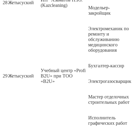
28
Жетысуский
(Kazcleaning)
Модельер-
закройщик
Электромеханик по
ремонту и
обслуживанию
медицинского
оборудования
Бухгалтер-кассир
Учебный центр «Profi
29
Жетысуский
B2U» при ТОО
«B2U»
Электрогазосварщик
Мастер отделочных
строительных работ
Исполнитель
графических работ