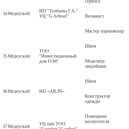
сервиса
ИП "Толбаева Г.А."
34
Медеуский
УЦ "G-School"
Визажист
Мастер парикмахер
Швея
ТОО
35
Медеуский
"Инвестиционный
Модельер-
дом IVM"
закройщик
Швея
36
Медеуский
ИП «AILIN»
Конструктор
одежды
Помощник
воспитателя
УЦ при ТОО
37
Медеуский
"Ганибет "Ganibet"