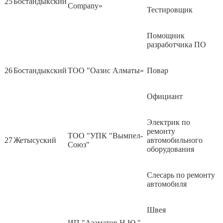
25
Бостандыкский
Company»
Тестировщик
Помощник
разработчика ПО
26
Бостандыкский
ТОО "Оазис Алматы»
Повар
Официант
Электрик по
ремонту
ТОО "УПК "Вымпел-
27
Жетысуский
автомобильного
Союз"
оборудования
Слесарь по ремонту
автомобиля
Швея
ИП "Азаматов Н.Ю."