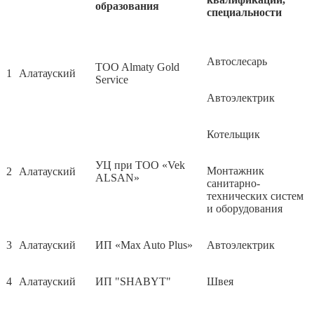
образования
специальности
Автослесарь
TOO Almaty Gold
1
Алатауский
Service
Автоэлектрик
Котельщик
УЦ при ТОО «Vek
Монтажник
2
Алатауский
ALSAN»
санитарно-
технических систем
и оборудования
3
Алатауский
ИП «Max Auto Plus»
Автоэлектрик
4
Алатауский
ИП "SHABYT"
Швея