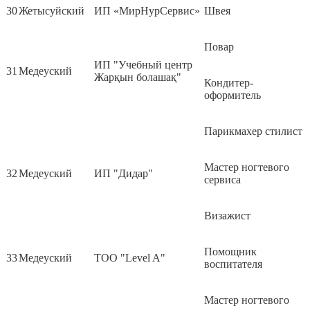
30
Жетысуйский
ИП «МирНурСервис»
Швея
Повар
ИП "Учебный центр
31
Медеуский
Жарқын болашақ"
Кондитер-
оформитель
Парикмахер стилист
Мастер ногтевого
32
Медеуский
ИП "Дидар"
сервиса
Визажист
Помощник
33
Медеуский
ТОО "Level A"
воспитателя
Мастер ногтевого