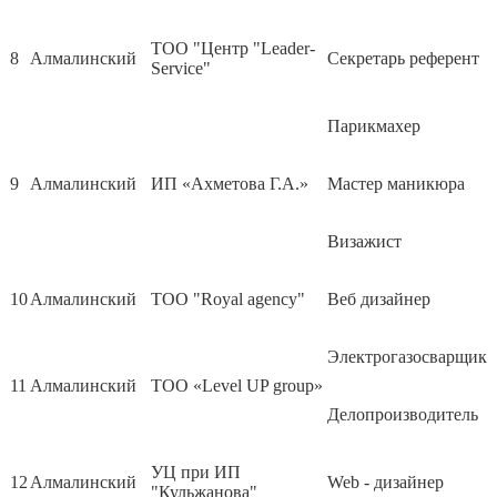
ТОО "Центр "Leader-
8
Алмалинский
Секретарь референт
Service"
Парикмахер
9
Алмалинский
ИП «Ахметова Г.А.»
Мастер маникюра
Визажист
10
Алмалинский
ТОО "Royal agency"
Веб дизайнер
Электрогазосварщик
11
Алмалинский
ТОО «Level UP group»
Делопроизводитель
УЦ при ИП
12
Алмалинский
Web - дизайнер
"Кульжанова"