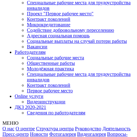
Специальные рабочие места для трудоустройства
инвалидов
Проект "Первое рабочее место"
Контракт поколений
Микрокредитование
Содействие добровольному переселению
Адресная социальная помощь
Социальные выплаты на случай потери работы
Вакансии
Работодателям
Социальные рабочие места
Общественные работы
Молодёжная практика
Специальные рабочие места для трудоустройства
инвалидов
Контракт поколений
Первое рабочее место
Online услуги
Видеоинструкции
ДКЗ 2020-2021
Сведения по работодателям
МЕНЮ
О нас
О центре
Структура центра
Руководство
Деятельность
Пресс-центр
Новости
Фотогалерея
Видеогалерея
Вопросы-