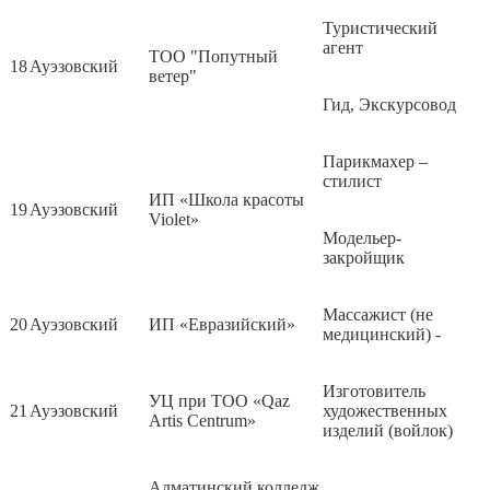
Туристический
агент
ТОО "Попутный
18
Ауэзовский
ветер"
Гид, Экскурсовод
Парикмахер –
стилист
ИП «Школа красоты
19
Ауэзовский
Violet»
Модельер-
закройщик
Массажист (не
20
Ауэзовский
ИП «Евразийский»
медицинский) -
Изготовитель
УЦ при ТОО «Qaz
21
Ауэзовский
художественных
Artis Centrum»
изделий (войлок)
Алматинский колледж