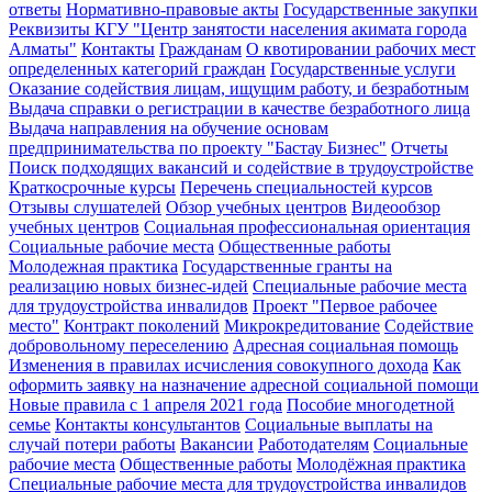
ответы
Нормативно-правовые акты
Государственные закупки
Реквизиты КГУ "Центр занятости населения акимата города
Алматы"
Контакты
Гражданам
О квотировании рабочих мест
определенных категорий граждан
Государственные услуги
Оказание содействия лицам, ищущим работу, и безработным
Выдача справки о регистрации в качестве безработного лица
Выдача направления на обучение основам
предпринимательства по проекту "Бастау Бизнес"
Отчеты
Поиск подходящих вакансий и содействие в трудоустройстве
Краткосрочные курсы
Перечень специальностей курсов
Отзывы слушателей
Обзор учебных центров
Видеообзор
учебных центров
Социальная профессиональная ориентация
Социальные рабочие места
Общественные работы
Молодежная практика
Государственные гранты на
реализацию новых бизнес-идей
Специальные рабочие места
для трудоустройства инвалидов
Проект "Первое рабочее
место"
Контракт поколений
Микрокредитование
Содействие
добровольному переселению
Адресная социальная помощь
Изменения в правилах исчисления совокупного дохода
Как
оформить заявку на назначение адресной социальной помощи
Новые правила с 1 апреля 2021 года
Пособие многодетной
семье
Контакты консультантов
Социальные выплаты на
случай потери работы
Вакансии
Работодателям
Социальные
рабочие места
Общественные работы
Молодёжная практика
Специальные рабочие места для трудоустройства инвалидов