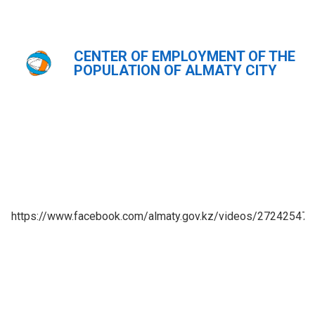
CENTER OF EMPLOYMENT OF THE
Главная
Новости
POPULATION OF ALMATY CITY
ҚАЗ
РУС
ENG
https://www.facebook.com/almaty.gov.kz/videos/27242547