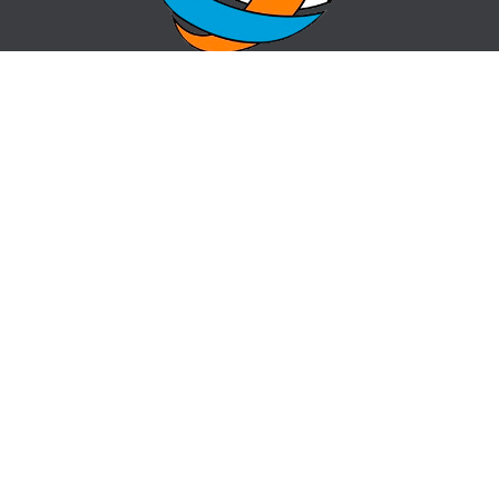
HOME
QUESTION-ANSWER
ABOUT CENTER
SITE MAP
NEWS
info@cz-almaty.kz
пр. Назарбаева 50, угол ул. Жибек Жолы
+7(727) 224 20 00,
+7 (727) 221 66 11
Сделано в bg.pro, 2018