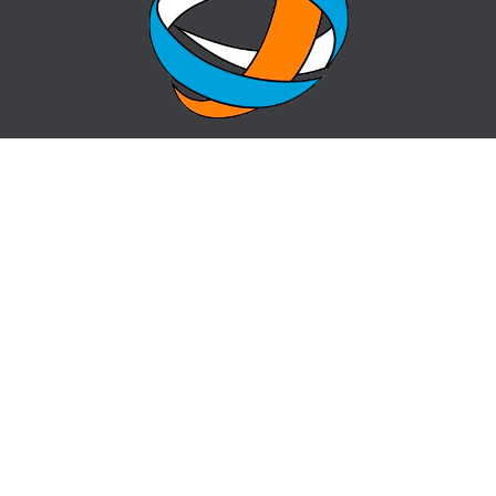
HOME
QUESTION-ANSWER
ABOUT CENTER
SITE MAP
NEWS
centr_almaty@mail.ru
пр. Назарбаева 50, угол ул. Жибек Жолы
+7(727) 224 20 00,
+7 (727) 221 66 11