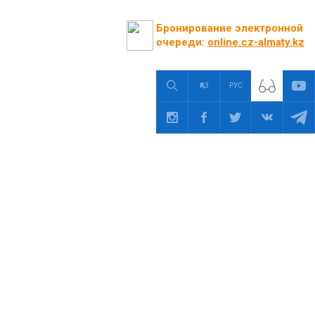
Бронирование электронной
очереди:
online.cz-almaty.kz
ҚАЗ
РУС