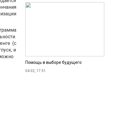
дается
нчания
лизации
грамма
ности.
енге (с
пуск, и
озможно
Помощь в выборе будущего
04.02, 17:51