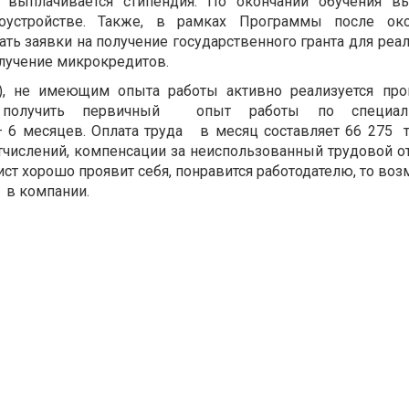
 выплачивается стипендия. По окончании обучения вы
оустройстве. Также, в рамках Программы после око
ь заявки на получение государственного гранта для реа
лучение микрокредитов.
), не имеющим опыта работы активно реализуется про
я получить первичный опыт работы по специаль
6 месяцев. Оплата труда в месяц составляет 66 275 т
тчислений, компенсации за неиспользованный трудовой от
ист хорошо проявит себя, понравится работодателю, то в
 в компании.