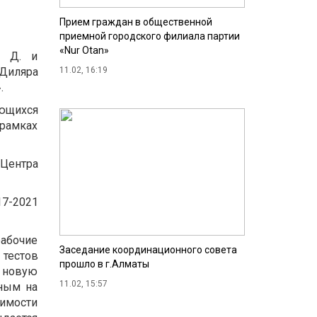
Прием граждан в общественной
приемной городского филиала партии
«Nur Otan»
ы Д. и
 Диляра
11.02, 16:19
.
ающихся
рамках
 Центра
17-2021
абочие
Заседание координационного совета
 тестов
прошло в г.Алматы
 новую
11.02, 15:57
нным на
симости