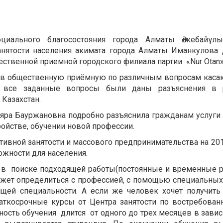
оциального благосостояния города Алматы Әлкебайұл
анятости населения акимата города Алматы Иманкулова
твенной приемной городского филиала партии «Nur Otan»
 в общественную приёмную по различным вопросам кас
а все заданные вопросы были даны разъяснения в 
Казахстан.
яра Бауржановна подробно разъяснила гражданам услуги
ройстве, обучении новой профессии.
тивной занятости и массового предпринимательства на 20
жности для населения.
поиске подходящей работы(постоянные и временные р
может определиться с профессией, с помощью специальных
щей специальности. А если же человек хочет получить
аткосрочные курсы от Центра занятости по востребова
ость обучения длится от одного до трех месяцев в зави