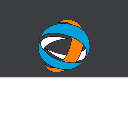
БАСТЫ БЕТ
СҰРАҚ-ЖАУАП
ОРТАЛЫҚ ТУРАЛЫ
БАЙЛАНЫСТАР
ЖАҢАЛЫҚТАР
САЙТ КАРТАСЫ