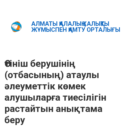
АЛМАТЫ ҚАЛАЛЫҚ ХАЛЫҚТЫ
Главная
ЖҰМЫСПЕН ҚАМТУ ОРТАЛЫҒЫ
Өтініш берушінің (отбасының) атаулы әлеуметтік көмек
алушыларына тиесілігін растайтын куәлікті беру
ҚАЗ
РУС
ENG
Өтініш берушінің
(отбасының) атаулы
әлеуметтік көмек
алушыларға тиесілігін
растайтын анықтама
беру