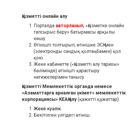
Қызметті онлайн алу
Порталда
авторланып
, «Қызметке онлайн
тапсырыс беру» батырмасы арқылы
көшу.
Өтінішті толтырып, өтінішке ЭСҚ-мен
(электронды сандық қолтаңбамен) қол
қою.
Жеке кабинетте («Қызметті алу тарихы»
бөлімінде) өтінішті қарастыру
нәтижелерімен танысу.
Қызметті Мемлекеттік органда немесе
«Азаматтарға арналған үкімет» мемлекеттік
корпорациясы» КЕАҚ алу
(қажетті құжаттар):
Жеке куәлік
.
Бекітілген үлгідегі өтініш.