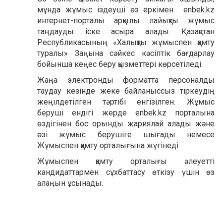
мұнда жұмыс іздеуші өз еркімен enbek.kz
интернет-порталы арқылы лайықты жұмыс
таңдауды іске асыра алады. Қазақстан
Республикасының «Халықты жұмыспен қамту
туралы» Заңына сәйкес кәсіптік бағдарлау
бойынша кеңес беру қызметтері көрсетіледі.
Жаңа электронды форматта персоналды
таудау кезінде жеке байланыссыз тіркеудің
жеңілдетілген тәртібі енгізілген. Жұмыс
беруші ендігі жерде enbek.kz порталына
өздігінен бос орынды жариялай алады және
өзі жұмыс берушіге шығады немесе
Жұмыспен қамту орталығына жүгінеді.
Жұмыспен қамту орталығы әлеуетті
кандидаттармен сұхбаттасу өткізу үшін өз
алаңын ұсынады.