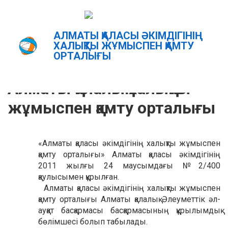
АЛМАТЫ ҚАЛАСЫ ӘКІМДІГІНІҢ
Главная
Орталық туралы
ХАЛЫҚТЫ ЖҰМЫСПЕН ҚАМТУ
ОРТАЛЫҒЫ
ҚАЗ
РУС
ENG
Алматы қалалық халықты
жұмыспен қамту орталығы
«Алматы қаласы әкімдігінің халықты жұмыспен
қамту орталығы» Алматы қаласы әкімдігінің
2011 жылғы 24 маусымдағы №2/400
қаулысымен құрылған.
Алматы қаласы әкімдігінің халықты жұмыспен
қамту орталығы Алматы қалалық Әлеуметтік әл-
ауқат басқармасы басқармасының құрылымдық
бөлімшесі болып табылады.