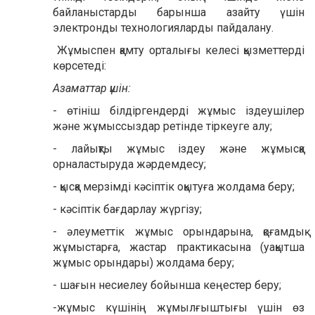
байланыстарды барынша азайту үшін
электронды технологияларды пайдалану.
Жұмыспен қамту орталығы келесі қызметтерді
көрсетеді:
Азаматтар үшін
:
- өтініш білдіргендерді жұмыс іздеушілер
және жұмыссыздар ретінде тіркеуге алу;
- лайықты жұмыс іздеу және жұмысқа
орналастыруда жәрдемдесу;
- қысқа мерзімді кәсіптік оқытуға жолдама беру;
- кәсіптік бағдарлау жүргізу;
- әлеуметтік жұмыс орындарына, қоғамдық
жұмыстарға, жастар практикасына (уақытша
жұмыс орындары) жолдама беру;
- шағын несиелеу бойынша кеңестер беру;
-жұмыс күшінің жұмылғыштығы үшін өз