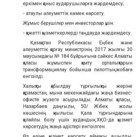
еркімен қоныс аударушыларға жәрдемдесу;
- атаулы әлеуметтік көмек көрсету.
Ж
ұмыс берушілер мен инвесторлар үшін:
- қажетті қызметкерлерді таңдауда жәрдемдесу.
Қазақстан Республикасы Еңбек және
әлеуметтік қорғау министрінің 2017 жылғы 30
маусымдағы № 184 бұйрығына сәйкес Алматы
қаласы жұмыспен қамту орталықтарын
трансформациялау бойынша пилоттық жобаға
енгізілді.
Халықты қабылдау тұрғылықты жеріне
қарамастан, мына мекенжайдағы жаңа бизнес-
офисте жүзеге асырылады: Алматы қаласы,
Назарбаев даңғылы, 50/ Жібек жолы
көшесінің қиылысы. Қала тұрғындарына
қолайлы болу үшін аудандық ХҚО-да қызмет
көрсетудің жаңа әдістері енгізілген.
Өз өзіне қызмет көрсету аймағы ашылды,