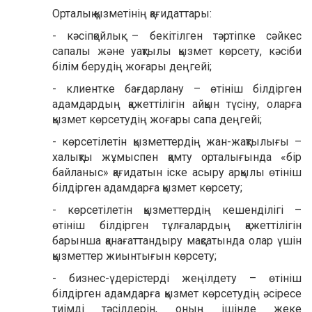
Орталық қызметінің қағидаттары:
- кәсіпқойлық – бекітілген тәртіпке сәйкес
сапалы және уақтылы қызмет көрсету, кәсіби
білім берудің жоғары деңгейі;
- клиентке бағдарлану – өтініш білдірген
адамдардың қажеттілігін айқын түсіну, оларға
қызмет көрсетудің жоғары сапа деңгейі;
- көрсетілетін қызметтердің жан-жақтылығы –
халықты жұмыспен қамту орталығында «бір
байланыс» қағидатын іске асыру арқылы өтініш
білдірген адамдарға қызмет көрсету;
- көрсетілетін қызметтердің кешенділігі –
өтініш білдірген тұлғалардың қажеттілігін
барынша қанағаттандыру мақсатында олар үшін
қызметтер жиынтығын көрсету;
- бизнес-үдерістерді жеңілдету – өтініш
білдірген адамдарға қызмет көрсетудің әсіресе
тиімді тәсілдерін, оның ішінде жеке