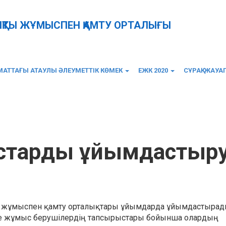
ЫҚТЫ ЖҰМЫСПЕН ҚАМТУ ОРТАЛЫҒЫ
АТТАҒЫ АТАУЛЫ ӘЛЕУМЕТТІК КӨМЕК
ЕЖК 2020
СҰРАҚ-ЖАУА
старды ұйымдастыр
 жұмыспен қамту орталықтары ұйымдарда ұйымдастырад
е жұмыс берушілердің тапсырыстары бойынша олардың