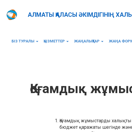
АЛМАТЫ ҚАЛАСЫ ӘКІМДІГІНІҢ ХАЛ
БІЗ ТУРАЛЫ
ҚЫЗМЕТТЕР
ЖАҢАЛЫҚТАР
ЖАҢА ФОРМ
Главная
Қоғамдық жұмыстар
Қоғамдық жұмы
Қоғамдық жұмыстарды халықты
бюджет қаражаты шегінде жән