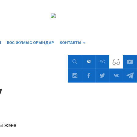
П
БОС ЖҰМЫС ОРЫНДАР
КОНТАКТЫ
ҚАЗ
РУС
у
ы және