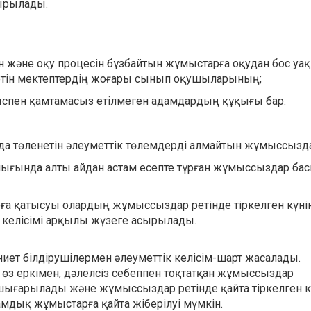
ырылады.
 және оқу процесін бұзбайтын жұмыстарға оқудан бос уа
ретін мектептердің жоғары сынып оқушыларының;
спен қамтамасыз етілмеген адамдардың құқығы бар.
төленетін әлеуметтік төлемдерді алмайтын жұмыссызда
ғында алты айдан астам есепте тұрған жұмыссыздар ба
қатысуы олардың жұмыссыздар ретінде тіркелген күні
ң келісімі арқылы жүзеге асырылады.
иет білдірушілермен әлеуметтік келісім-шарт жасалады.
өз еркімен, дәлелсіз себеппен тоқтатқан жұмыссыздар
шығарылады және жұмыссыздар ретінде қайта тіркелген 
ғамдық жұмыстарға қайта жіберілуі мүмкін.