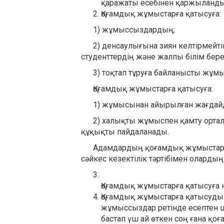
қаражаты есебінен қаржыланд
Қоғамдық жұмыстарға қатысуға:
1) жұмыссыздардың;
2) денсаулығына зиян келтірмейтін
студенттердің және жалпы білім бе
3) тоқтап тұруға байланысты жұмы
Қоғамдық жұмыстарға қатысуға:
1) жұмысынан айырылған жағдайда 
2) халықты жұмыспен қамту орталы
құқықты пайдаланады.
Адамдардың қоғамдық жұмыстарға 
сәйкес кезектілік тәртібімен оларды
Қоғамдық жұмыстарға қатысуға н
Қоғамдық жұмыстарға қатысуды 
жұмыссыздар ретінде есептен 
бастап үш ай өткен соң ғана қо