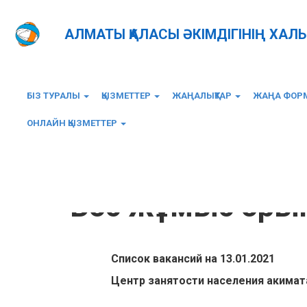
АЛМАТЫ ҚАЛАСЫ ӘКІМДІГІНІҢ ХАЛ
БІЗ ТУРАЛЫ
ҚЫЗМЕТТЕР
ЖАҢАЛЫҚТАР
ЖАҢА ФОРМ
ОНЛАЙН ҚЫЗМЕТТЕР
Главная
Бос жұмыс орындар
Бос жұмыс оры
Список вакансий на 13.01.2021
Центр занятости населения акимат