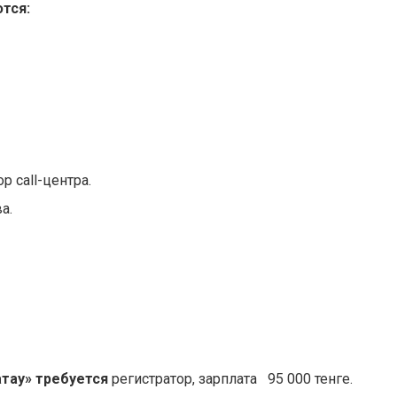
тся:
ор call-центра.
а.
атау» требуется
регистратор, зарплата 95 000 тенге.