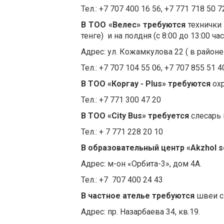
Тел.: +7 707 400 16 56, +7 771 718 50 7
В ТОО «Велес» требуются
технички
тенге) и на полдня (с 8:00 до 13:00 час
Адрес: ул. Кожамкулова 22 ( в район
Тел.: +7 707 104 55 06, +7 707 855 51 4
В ТОО «Коргау -
Plus
»
требуются
ох
Тел.: +7 771 300 47 20
В ТОО «
City
Bus
» требуется
слесарь 
Тел.: + 7 771 228 20 10
В образовательный центр «
Akzhol
s
Адрес: м-он «Орбита-3», дом 4А.
Тел.: +7 707 400 24 43
В частное ателье требуются
швеи с
Адрес: пр. Назарбаева 34, кв.19.