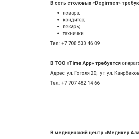
В сеть столовых «
Degirmen
»
требую
повара;
кондитер;
пекарь;
технички.
Тел.: +7 708 533 46 09
В ТОО «
Time
App
»
требуется
операт
Адрес: ул. Гоголя 20, уг. ул. Каирбеков
Тел.: +7 707 482 14 66
В медицинский центр «Медикер Ал