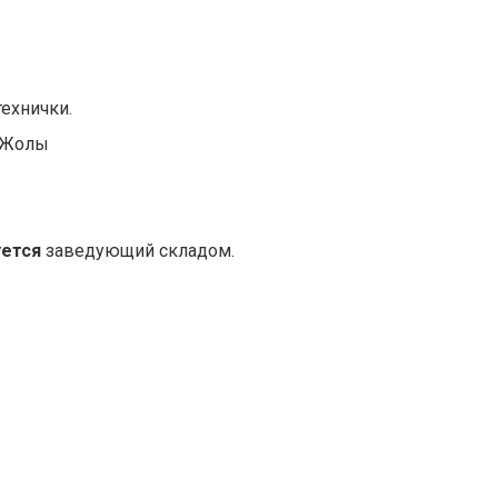
технички.
к Жолы
уется
заведующий складом.