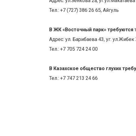
Адрес: ул.Зенкова 2а, уг.ул.Макатаева
Тел.: +7 (727) 386 26 65, Айгуль
В ЖК «Восточный парк»
требуются
Адрес: ул. Барибаева 43, уг. ул.Жибе
Тел.: +7 705 724 24 00
В Казахское общество глухих
треб
Тел.: +7 747 213 24 66