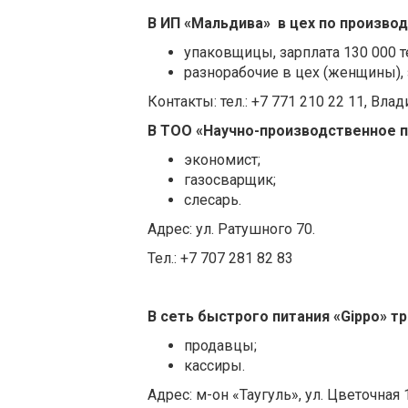
В ИП «
M
альдива» в цех по производ
упаковщицы, зарплата 130 000 т
разнорабочие в цех (женщины), з
Контакты: тел.: +7 771 210 22 11, Вла
В ТОО «Научно-производственное 
экономист;
газосварщик;
слесарь.
Адрес: ул. Ратушного 70.
Тел.: +7 707 281 82 83
В сеть быстрого питания «Gippo» т
продавцы;
кассиры.
Адрес: м-он «Таугуль», ул. Цветочная 