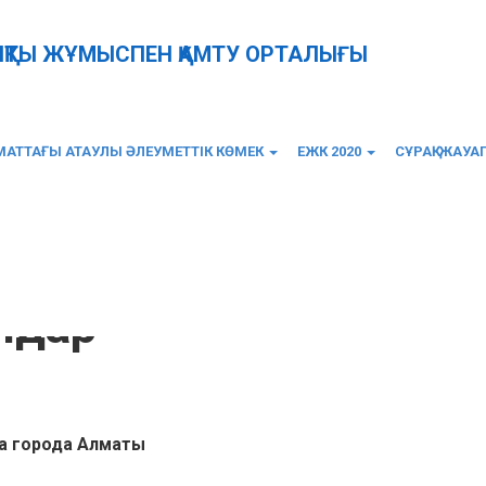
ЫҚТЫ ЖҰМЫСПЕН ҚАМТУ ОРТАЛЫҒЫ
АТТАҒЫ АТАУЛЫ ӘЛЕУМЕТТІК КӨМЕК
ЕЖК 2020
СҰРАҚ-ЖАУА
ндар
а города Алматы