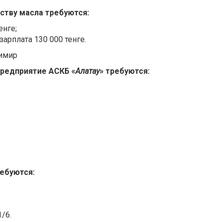
ству масла требуются:
енге;
арплата 130 000 тенге.
димир
предприятие АСКБ «
Алатау
» требуются:
ребуются:
1/6.