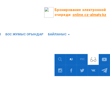
Бронирование электронной
очереди:
online.cz-almaty.kz
П
БОС ЖҰМЫС ОРЫНДАР
БАЙЛАНЫС
ҚАЗ
РУС