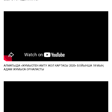
АЛМАТЫДА «ЖҰМЫСПЕН ҚАМТУ ЖОЛ КАРТАСЫ 2020» БОЙЫНША 18 МЫҢ
АДАМ ЖҰМЫСҚА ОРНАЛАСТЫ