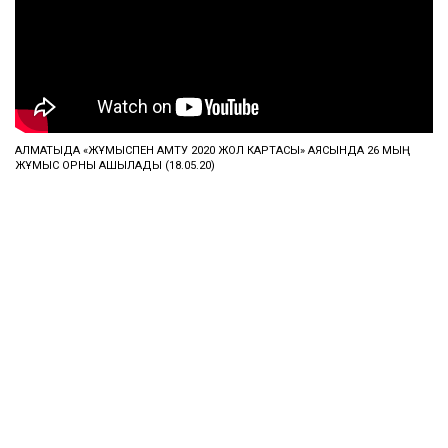
АЛМАТЫДА «ЖҰМЫСПЕН ҚАМТУ 2020 ЖОЛ КАРТАСЫ» АЯСЫНДА 26 МЫҢ
ЖҰМЫС ОРНЫ АШЫЛАДЫ (18.05.20)