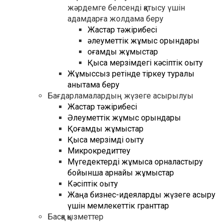
жәрдемге белсенді қатысу үшін
адамдарға жолдама беру
Жастар тәжірибесі
әлеуметтік жұмыс орындары
қоғамдық жұмыстар
Қысқа мерзімдегі кәсіптік оқыту
Жұмыссыз ретінде тіркеу туралы
анықтама беру
Бағдарламалардың жүзеге асырылуы
Жастар тәжірибесі
Әлеуметтік жұмыс орындары
Қоғамдық жұмыстар
Қысқа мерзімді оқыту
Микрокредиттеу
Мүгедектерді жұмысқа орналастыру
бойынша арнайы жұмыстар
Кәсіптік оқыту
Жаңа бизнес-идеяларды жүзеге асыру
үшін мемлекеттік гранттар
Басқа қызметтер