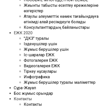
Жиынтық табысты есептеу ережелеріне
өзгерістер
Атаулы әлеуметтік көмек тағайындауға
өтінімді қалай ресімдеуге болады
Консультанттардың байланыстары
ЕЖК 2020
"ДКЗ" туралы
Ізденушілер үшін
Жұмыс берушілер үшін
Іс-шаралар ЕЖК
Фотогалерея ЕЖК
Видеогалерея ЕЖК
Тіркеу нұсқаулары
Инфографика
Жұмыс берушілер туралы мәліметтер
Сұрақ-Жауап
Бос жұмыс орындар
Контакты
Контакты