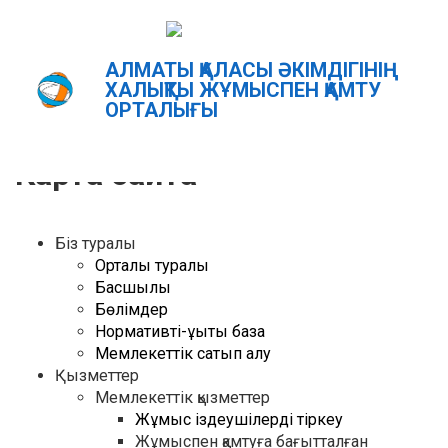
АЛМАТЫ ҚАЛАСЫ ӘКІМДІГІНІҢ
Главная
Карта сайта
ХАЛЫҚТЫ ЖҰМЫСПЕН ҚАМТУ
ОРТАЛЫҒЫ
ҚАЗ
РУС
ENG
Карта сайта
Біз туралы
Орталық туралы
Басшылық
Бөлімдер
Нормативті-құқықтық база
Мемлекеттік сатып алу
Қызметтер
Мемлекеттік қызметтер
Жұмыс іздеушілерді тіркеу
Жұмыспен қамтуға бағытталған