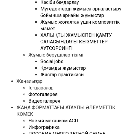
Кәсіби бағдарлау
Мүгедектерді жұмысқа орналастыру
бойынша арнайы жұмыстар
Жұмыс жоғалтқан үшін композиттік
қызмет
ХАЛЫҚТЫ ЖҰМЫСПЕН ҚАМТУ
САЛАСЫНДАҒЫ ҚЫЗМЕТТЕР
АУТСОРСИНГІ
Жұмыс берушілер тізімі
Social jobs
Қоғамдық жұмыстар
Жастар практикасы
Жаңалықтар
Іс-шаралар
Фотогалерея
Видеогалерея
ЖАҢА ФОРМАТТАҒЫ АТАУЛЫ ӘЛЕУМЕТТІК
КӨМЕК
Новый механизм АСП
Инфографика
ПОСОБИЕ МНОГОДЕТНОЙ СЕМЬЕ