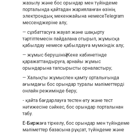
жазылу және бос орындар мен түйіндеме
порталында қайтадан жарияланған өзінің
электрондық мекенжайына немесеTelegram
мессенджеріне алу;
— сұхбаттасуға жауап және шақырту
тәртіптемесін пайдалана отырып, жұмысқа
қабылдау немесе қабылдауға мүмкіндік алу;
— жұмыс берушінің Жеке кабинетінде
қаражаттандыруға, арнайы жұмыс
орындарына тапсырысты орналастыру;
— Халықты жұмыспен қамту орталығында
ағымдағы бос орындар туралы мәліметтерді
онлайн режимінде беру;
- қайта бағдарлауға тестен өту және тест
нәтижесіне сәйкес, бос орындар порталынан
табу.
Е-Бирж
аға тіркелу, бос орындар мен түйіндеме
мәліметтер базасына рұқсат, түйіндеме және