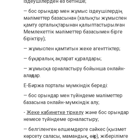
іздеушілерден өз бетінше;
— бос орындар мен жұмыс іздеушілердің
мәліметтер базасынан (халықты жұмыспен
қамту орталықтарынан қалыптастырылған
Мемлекеттік мәліметтер базасымен бірге
біріктіру);
— жұмыспен қамтитын жеке агенттіктер;
— бұқаралық ақпарат құралдары;
— жұмысқа орналастыру бойынша онлайн-
алаңдар.
Е-Биржа порталы мүмкіндік береді:
— бос орындар мен түйіндеме мәліметтер
базасына онлайн-мүмкіндік алу;
-
Жеке кабинетке тіркелу
және бос орындар
немесе түйіндеме орналастыру;
— белгіленген өлшемдерге сәйкес (қызмет
көрсету саласы, мамандық, өңір), жіберілімге