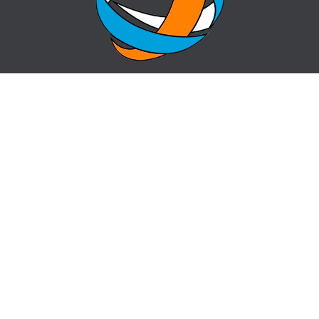
БАСТЫ БЕТ
СҰРАҚ-ЖАУАП
ОРТАЛЫҚ ТУРАЛЫ
КОНТАКТЫ
ЖАҢАЛЫҚТАР
САЙТ КАРТАСЫ
info@cz-almaty.kz
пр. Назарбаева 50, угол ул. Жибек Жолы
+7(727) 224 20 00,
+7 (727) 221 66 11