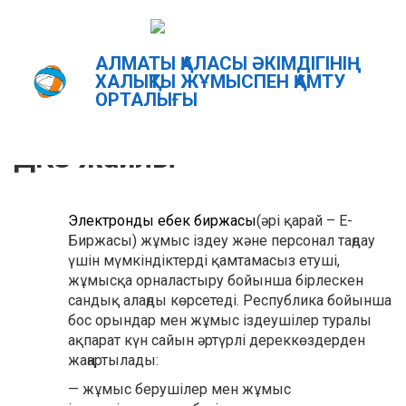
АЛМАТЫ ҚАЛАСЫ ӘКІМДІГІНІҢ
Главная
"ДКЗ" туралы
ХАЛЫҚТЫ ЖҰМЫСПЕН ҚАМТУ
ОРТАЛЫҒЫ
ҚАЗ
РУС
ENG
ДКЗ жайлы
Электронды еңбек биржасы
(әрі қарай – Е-
Биржасы) жұмыс іздеу және персонал таңдау
үшін мүмкіндіктерді қамтамасыз етуші,
жұмысқа орналастыру бойынша бірлескен
сандық алаңды көрсетеді. Республика бойынша
бос орындар мен жұмыс іздеушілер туралы
ақпарат күн сайын әртүрлі дереккөздерден
жаңартылады:
— жұмыс берушілер мен жұмыс