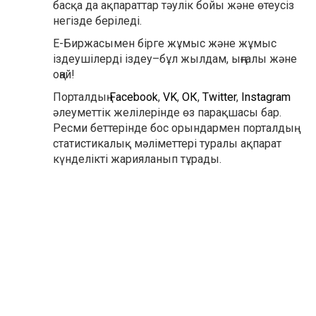
басқа да ақпараттар тәулік бойы және өтеусіз
негізде беріледі.
Е-Биржасымен бірге жұмыс және жұмыс
іздеушілерді іздеу–бұл жылдам, ыңғалы және
оңай!
Порталдың
Facebook
,
VK
,
ОК
,
Twitter
,
Instagram
әлеуметтік желілерінде өз парақшасы бар.
Ресми беттерінде бос орындармен порталдың
статистикалық мәліметтері туралы ақпарат
күнделікті жарияланып тұрады.