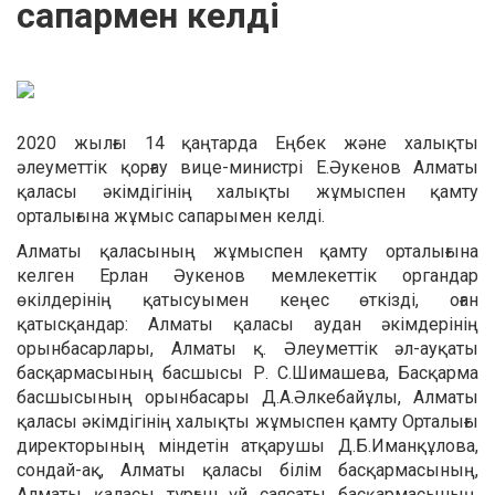
сапармен келді
2020 жылғы 14 қаңтарда Еңбек және халықты
әлеуметтік қорғау вице-министрі Е.Әукенов Алматы
қаласы әкімдігінің халықты жұмыспен қамту
орталығына жұмыс сапарымен келді.
Алматы қаласының жұмыспен қамту орталығына
келген Ерлан Әукенов мемлекеттік органдар
өкілдерінің қатысуымен кеңес өткізді, оған
қатысқандар: Алматы қаласы аудан әкімдерінің
орынбасарлары, Алматы қ. Әлеуметтік әл-ауқаты
басқармасының басшысы Р. С.Шимашева, Басқарма
басшысының орынбасары Д.А.Әлкебайұлы, Алматы
қаласы әкімдігінің халықты жұмыспен қамту Орталығы
директорының міндетін атқарушы Д.Б.Иманқұлова,
сондай-ақ, Алматы қаласы білім басқармасының,
Алматы қаласы тұрғын үй саясаты басқармасының,