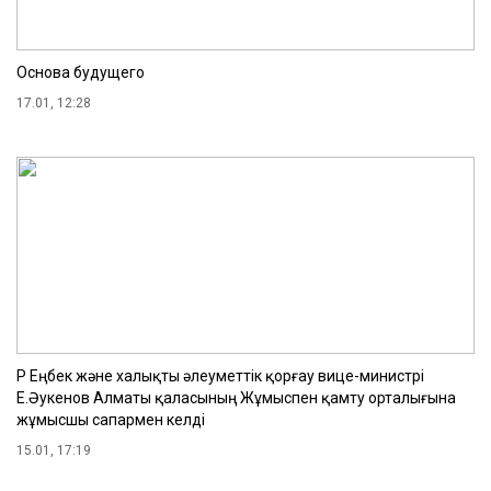
Основа будущего
17.01, 12:28
ҚР Еңбек және халықты әлеуметтік қорғау вице-министрі
Е.Әукенов Алматы қаласының Жұмыспен қамту орталығына
жұмысшы сапармен келді
15.01, 17:19