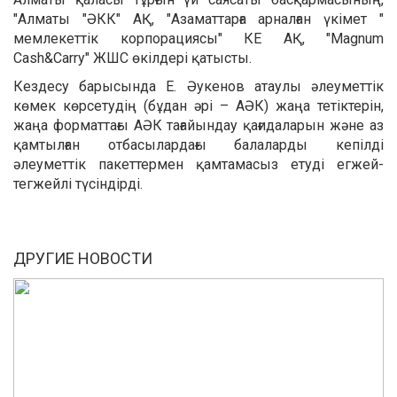
"Алматы "ӘКК" АҚ, "Азаматтарға арналған үкімет "
мемлекеттік корпорациясы" КЕ АҚ, "Magnum
Cash&Carry" ЖШС өкілдері қатысты.
Кездесу барысында Е. Әукенов атаулы әлеуметтік
көмек көрсетудің (бұдан әрі – АӘК) жаңа тетіктерін,
жаңа форматтағы АӘК тағайындау қағидаларын және аз
қамтылған отбасылардағы балаларды кепілді
әлеуметтік пакеттермен қамтамасыз етуді егжей-
тегжейлі түсіндірді.
ДРУГИЕ НОВОСТИ