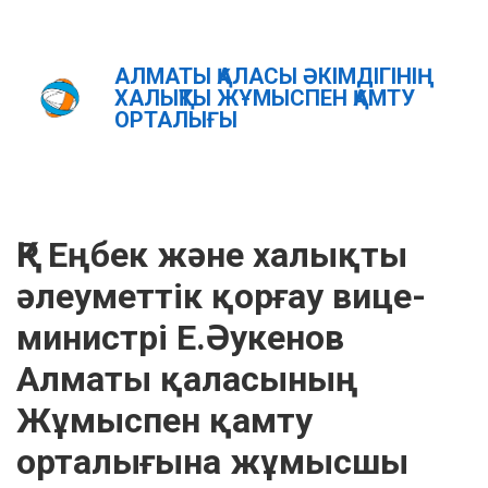
АЛМАТЫ ҚАЛАСЫ ӘКІМДІГІНІҢ
Главная
Новости
ХАЛЫҚТЫ ЖҰМЫСПЕН ҚАМТУ
ҚР Еңбек және халықты әлеуметтік қорғау вице-министрі
ОРТАЛЫҒЫ
Е.Әукенов Алматы қаласының Жұмыспен қамту орталығына
жұмысшы сапармен келді
ҚАЗ
РУС
ENG
ҚР Еңбек және халықты
әлеуметтік қорғау вице-
министрі Е.Әукенов
Алматы қаласының
Жұмыспен қамту
орталығына жұмысшы