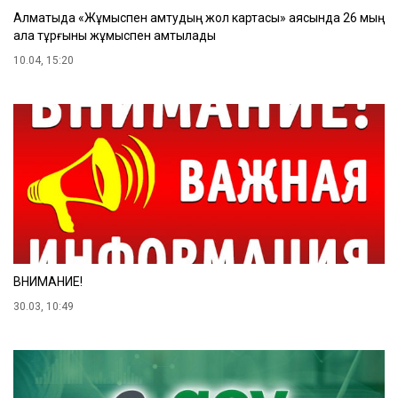
Алматыда «Жұмыспен қамтудың жол картасы» аясында 26 мың
қала тұрғыны жұмыспен қамтылады
10.04, 15:20
ВНИМАНИЕ!
30.03, 10:49