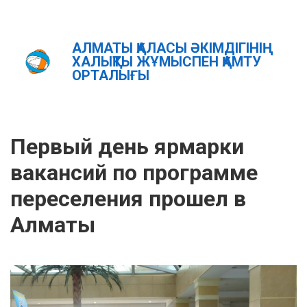
АЛМАТЫ ҚАЛАСЫ ӘКІМДІГІНІҢ
Главная
Новости
ХАЛЫҚТЫ ЖҰМЫСПЕН ҚАМТУ
Первый день ярмарки вакансий по программе переселения
ОРТАЛЫҒЫ
прошел в Алматы
ҚАЗ
РУС
ENG
Первый день ярмарки
вакансий по программе
переселения прошел в
Алматы