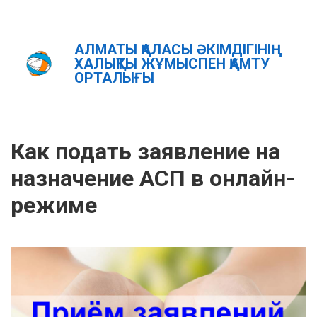
АЛМАТЫ ҚАЛАСЫ ӘКІМДІГІНІҢ
Главная
Новости
ХАЛЫҚТЫ ЖҰМЫСПЕН ҚАМТУ
Как подать заявление на назначение АСП в онлайн-
ОРТАЛЫҒЫ
режиме
ҚАЗ
РУС
ENG
Как подать заявление на
назначение АСП в онлайн-
режиме