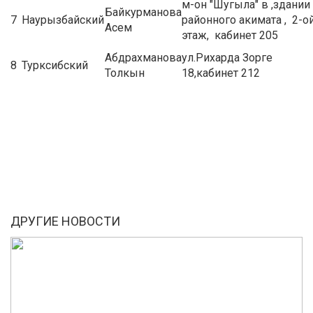
м-он "Шугыла" в ,здании
Байкурманова
7
Наурызбайский
районного акимата , 2-о
Асем
этаж, кабинет 205
Абдрахманова
ул.Рихарда Зорге
8
Турксибский
Толкын
18,кабинет 212
ДРУГИЕ НОВОСТИ