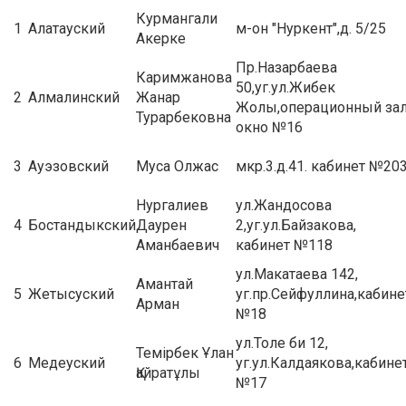
Курмангали
1
Алатауский
м-он "Нуркент",д. 5/25
Акерке
Пр.Назарбаева
Каримжанова
50,уг.ул.Жибек
2
Алмалинский
Жанар
Жолы,операционный зал
Турарбековна
окно №16
3
Ауэзовский
Муса Олжас
мкр.3.д.41. кабинет №20
Нургалиев
ул.Жандосова
4
Бостандыкский
Даурен
2,уг.ул.Байзакова,
Аманбаевич
кабинет №118
ул.Макатаева 142,
Амантай
5
Жетысуский
уг.пр.Сейфуллина,кабине
Арман
№18
ул.Толе би 12,
Темірбек Ұлан
6
Медеуский
уг.ул.Калдаякова,кабине
Қайратұлы
№17