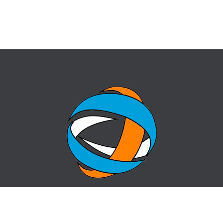
БАСТЫ БЕТ
СҰРАҚ-ЖАУАП