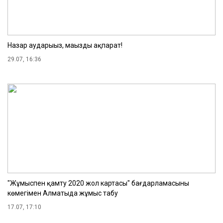
Назар аударыңыз, маңызды ақпарат!
29.07, 16:36
"Жұмыспен қамту 2020 жол картасы" бағдарламасының
көмегімен Алматыда жұмыс табу
17.07, 17:10