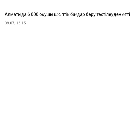
Алматыда 6 000 оқушы кәсіптік бағдар беру тестілеуден өтті
09.07, 16:15