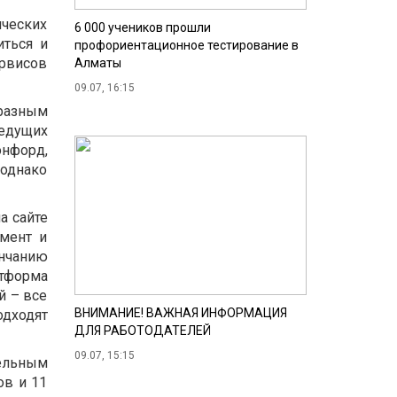
ических
6 000 учеников прошли
иться и
профориентационное тестирование в
рвисов
Алматы
09.07, 16:15
 разным
едущих
энфорд,
 однако
а сайте
жмент и
ончанию
атформа
й – все
ВНИМАНИЕ! ВАЖНАЯ ИНФОРМАЦИЯ
одходят
ДЛЯ РАБОТОДАТЕЛЕЙ
09.07, 15:15
ельным
ов и 11