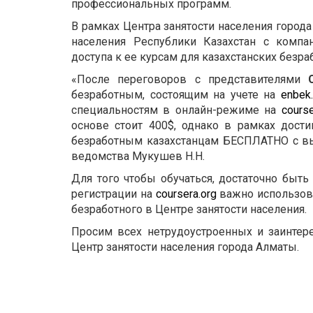
профессиональных программ.
В рамках Центра занятости населения город
населения Республики Казахстан с комп
доступа к ее курсам для казахстанских безра
«После переговоров с представителями
безработным, состоящим на учете на
enbek
специальностям в онлайн-режиме на
course
основе стоит 400$, однако в рамках дости
безработным казахстанцам БЕСПЛАТНО с выд
ведомства Мукушев Н.Н.
Для того чтобы обучаться, достаточно быт
регистрации на
coursera.org
важно использова
безработного в Центре занятости населения.
Просим всех нетрудоустроенных и заинтер
Центр занятости населения города Алматы.