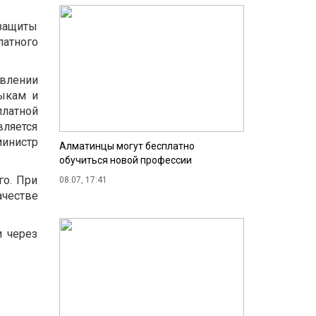
 защиты
атного
авлении
ыкам и
платной
вляется
министр
Алматинцы могут бесплатно
обучиться новой профессии
го. При
08.07, 17:41
ачестве
и через