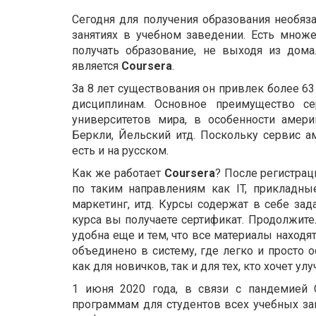
Сегодня для получения образования необяза
занятиях в учебном заведении. Есть множ
получать образование, не выходя из дом
является
Coursera
.
За 8 лет существования он привлек более 63
дисциплинам. Основное преимущество с
университетов мира, в особенности америк
Беркли, Йельский итд. Поскольку сервис а
есть и на русском.
Как же работает
Coursera
? После регистра
по таким направлениям как IT, прикладны
маркетинг, итд. Курсы содержат в себе за
курса вы получаете сертификат. Продолжите
удобна еще и тем, что все материалы находя
объединено в систему, где легко и просто 
как для новичков, так и для тех, кто хочет ул
1 июня 2020 года, в связи с пандемией 
программам для студентов всех учебных за