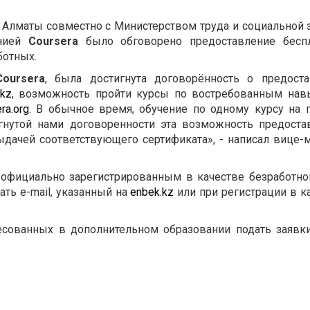
а Алматы совместно с Министерством труда и социальной
анией
Courser
a
было обговорено предоставление беспл
ботных.
Coursera
, была достигнута договорённость о предост
.kz
, возможность пройти курсы по востребованным нав
ra.org
. В обычное время, обучение по одному курсу на 
гнутой нами договоренности эта возможность предоста
ачей соответствующего сертификата», - написал вице-
ь официально зарегистрированным в качестве безработно
ть e-mail, указанный на
enbek.kz
или при регистрации в к
есованных в дополнительном образовании подать заявк