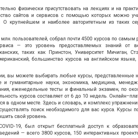
тельно физически присутствовать на лекциях и на практ
ество сайтов и сервисов с помощью которых можно уч
а. О крупнейшем и наиболее авторитетным из таких се
 млн. пользователей, собрал почти 4500 курсов по самым
ервиса — это уровень предоставляемых знаний от в
анских, таких как Принстон, Университет Мичиган, Ст
мериканский, большинство курсов на английском языке,
ции, вы можете выбирать любые курсы, представленные н
е и гуманитарные науки, экономика, медицина, менед
дания, еженедельные тесты и финальный экзамен, по ок
льность курсов составляет от 6 до 10 недель. Онлайн–пл
тся в одном месте. Здесь и словарь, и комплекс упражнени
осуществлять поиск необходимого для вас курса. Курсы п
учшить свой уровень.
COVID-19, был открыт бесплатный доступ к образоват
ведений — всего 3800 курсов, 150 интерактивных проект