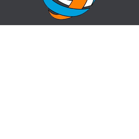
ГЛАВНАЯ
ВОПРОС-ОТВЕТ
О ЦЕНТРЕ
КОНТАКТЫ
НОВОСТИ
КАРТА САЙТА
centr_almaty@mail.ru
пр. Назарбаева 50, угол ул. Жибек Жолы
+7(727) 224 20 00,
+7 (727) 221 66 11
Сделано в bg.pro, 2018