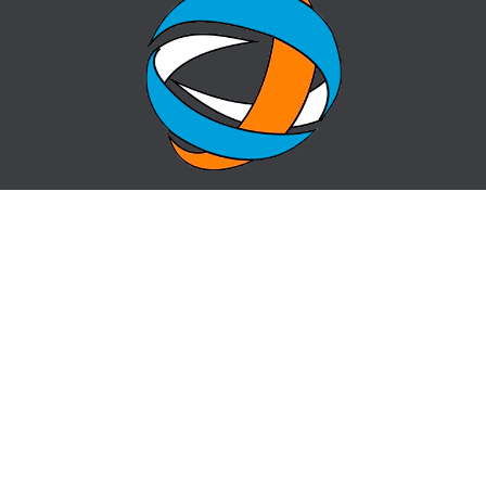
БАСТЫ БЕТ
СҰРАҚ-ЖАУАП
ОРТАЛЫҚ ТУРАЛЫ
БАЙЛАНЫСТАР
ЖАҢАЛЫҚТАР
САЙТ КАРТАСЫ
centr_almaty@mail.ru
пр. Назарбаева 50, угол ул. Жибек Жолы