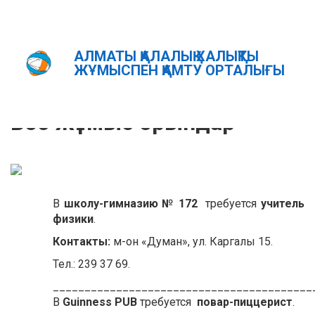
АЛМАТЫ ҚАЛАЛЫҚ ХАЛЫҚТЫ
Главная
БОС ЖҰМЫС ОРЫНДАР
ЖҰМЫСПЕН ҚАМТУ ОРТАЛЫҒЫ
ҚАЗ
РУС
ENG
Бос жұмыс орындар
В
школу-гимназию № 172
требуется
учитель
физики
.
Контакты:
м-он «Думан», ул. Каргалы 15.
Тел.: 239 37 69.
_________________________________________
В
Guinness PUB
требуется
повар-пиццерист
.