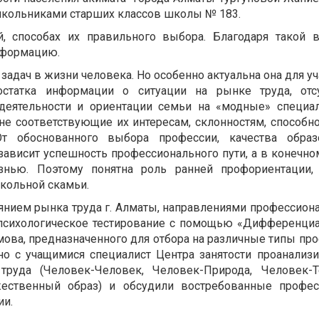
школьниками старших классов школы № 183.
 способах их правильного выбора. Благодаря такой в
нформацию.
задач в жизни человека. Но особенно актуальна она для у
статка информации о ситуации на рынке труда, отсу
деятельности и ориентации семьи на «модные» специа
е соответствующие их интересам, склонностям, способно
т обоснованного выбора профессии, качества образо
зависит успешность профессионального пути, а в конечно
знью. Поэтому понятна роль ранней профориентации, 
кольной скамьи.
янием рынка труда г. Алматы, направлениями профессион
 психологическое тестирование с помощью «Дифференци
мова, предназначенного для отбора на различные типы пр
но с учащимися специалист Центра занятости проанализ
руда (Человек-Человек, Человек-Природа, Человек-Те
жественный образ) и обсудили востребованные профес
ии.