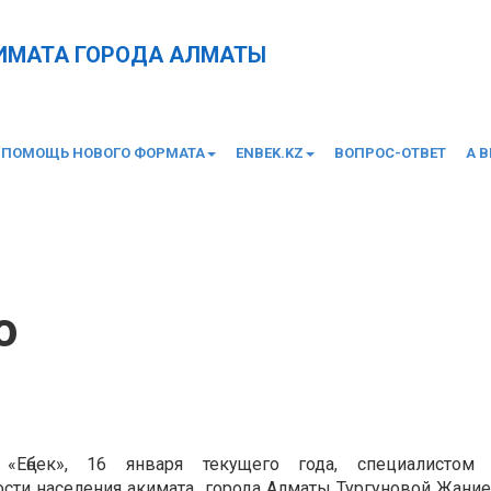
КИМАТА ГОРОДА АЛМАТЫ
 ПОМОЩЬ НОВОГО ФОРМАТА
ENBEK.KZ
ВОПРОС-ОТВЕТ
А 
о
«Еңбек», 16 января текущего года, специалистом 
ости населения акимата города Алматы Тургуновой Жани