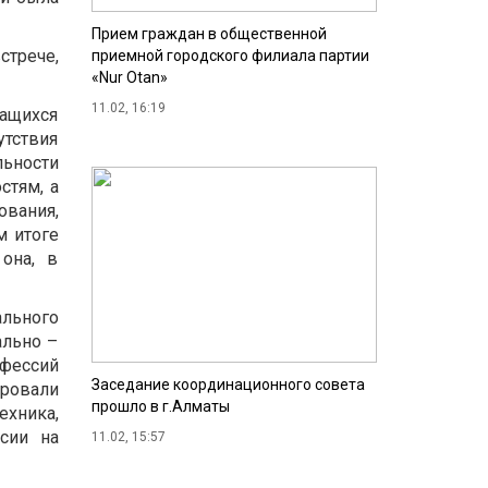
Прием граждан в общественной
стрече,
приемной городского филиала партии
«Nur Otan»
11.02, 16:19
чащихся
тствия
льности
стям, а
вания,
м итоге
она, в
ального
ально –
офессий
Заседание координационного совета
ировали
прошло в г.Алматы
хника,
сии на
11.02, 15:57