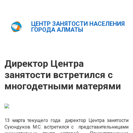
ЦЕНТР ЗАНЯТОСТИ НАСЕЛЕНИЯ
Главная
Новости
ГОРОДА АЛМАТЫ
Директор Центра занятости встретился с многодетными
матерями
ҚАЗ
РУС
ENG
Директор Центра
занятости встретился с
многодетными матерями
13 марта текущего года директор Центра занятости
Суюндуков М.С. встретился с представительницами