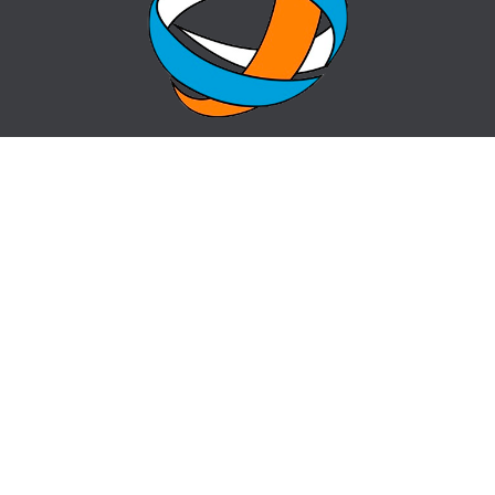
ГЛАВНАЯ
ВОПРОС-ОТВЕТ
О ЦЕНТРЕ
КОНТАКТЫ
НОВОСТИ
КАРТА САЙТА
centr_almaty@mail.ru
пр. Назарбаева 50, угол ул. Жибек Жолы
341-04-60,
341-04-61