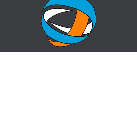
ГЛАВНАЯ
ВОПРОС-ОТВЕТ
О ЦЕНТРЕ
КОНТАКТЫ
НОВОСТИ
КАРТА САЙТА
centr_almaty@mail.ru
пр. Назарбаева 50, угол ул. Жибек Жолы