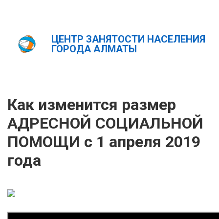
ЦЕНТР ЗАНЯТОСТИ НАСЕЛЕНИЯ
Главная
А вы знали?
ГОРОДА АЛМАТЫ
Как изменится размер АДРЕСНОЙ СОЦИАЛЬНОЙ ПОМОЩИ
с 1 апреля 2019 года
ҚАЗ
РУС
ENG
Как изменится размер
АДРЕСНОЙ СОЦИАЛЬНОЙ
ПОМОЩИ с 1 апреля 2019
года