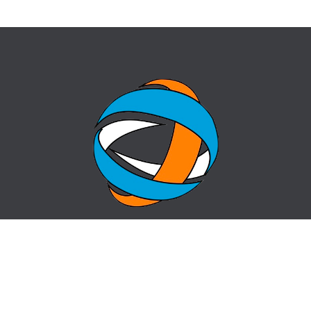
БАСТЫ БЕТ
СҰРАҚ-ЖАУАП
ОРТАЛЫҚ ТУРАЛЫ
БАЙЛАНЫСТАР
ЖАҢАЛЫҚТАР
САЙТ КАРТАСЫ