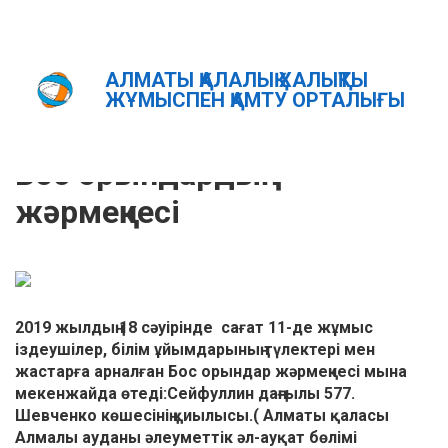
АЛМАТЫ ҚАЛАЛЫҚ ХАЛЫҚТЫ
Главная
Новости
Бос орындардың жәрмеңкесі
ЖҰМЫСПЕН ҚАМТУ ОРТАЛЫҒЫ
ҚАЗ
РУС
ENG
Бос орындардың
жәрмеңкесі
2019 жылдың 18 сәуірінде сағат 11-де жұмыс
іздеушілер, білім ұйымдарының түлектері мен
жастарға арналған Бос орындар жәрмеңкесі мына
мекенжайда өтеді:Сейфуллин даңғылы 577.
Шевченко көшесінің қиылысы.( Алматы қаласы
Алмалы ауданы әлеуметтік әл-ауқат бөлімі