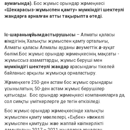
аумағында).
Бос жұмыс орындар жәрмеңкесі
«Шекарасыз-жұмыспен қамту» мүмкіндігі шектеулі
жандарға арналған атты тақырыпта өтеді.
Іс-шараның ұйымдастырушысы
– Алматы қаласы
әкімдігінің Халықты жұмыспен қамту орталығы,
Алматы қаласы Алмалы ауданы әлеуметтік әл-ауқат
бөлімі.Бос жұмыс орындар жәрмеңкесінің мақсаты -
жұмыссыз азаматтарды, жұмыс беруші мен
мүмкіндігі шектеулі жандар
арасындағы тікелей
байланыс арқылы жұмысқа орналастыру.
Жәрмеңкеге 250-ден астам бос жұмыс орындары
ұсынылатын, 50-ден астам жұмыс берушілер
қатысады. Бос орындар жәрмеңкесі компанияларға да,
сол сияқты үміткерлерге де тегін өткізіледі.
Бос жұмыс орындар жәрмеңкесінде халықты
жұмыспен қамту мәселелері, «Еңбек» нәтижелі
жұмыспен қамтуды және жаппай кәсіпкерлікті
дамытудың 2017 – 2021 жылдарға арналған