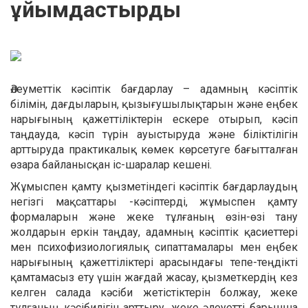
ұйымдастырды
Әлеуметтік кәсіптік бағдарлау – адамның кәсіптік
білімін, дағдыларын, қызығушылықтарын және еңбек
нарығының қажеттіліктерін ескере отырып, кәсіп
таңдауда, кәсіп түрін ауыстыруда және біліктілігін
арттыруда практикалық көмек көрсетуге бағытталған
өзара байланысқан іс-шаралар кешені.
Жұмыспен қамту қызметіндегі кәсіптік бағдарлаудың
негізгі мақсаттары -кәсіптерді, жұмыспен қамту
формаларын және жеке тұлғаның өзін-өзі тану
жолдарын еркін таңдау, адамның кәсіптік қасиеттері
мен психофизиологиялық сипаттамалары мен еңбек
нарығының қажеттіліктері арасындағы тепе-теңдікті
қамтамасыз ету үшін жағдай жасау, қызметкердің кез
келген салада кәсіби жетістіктерін болжау, жеке
тұлғаның кәсібилігін арттыру, жеке әлеуетті барынша