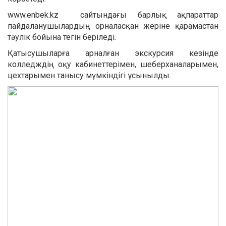
www.enbek.kz сайтындағы барлық ақпараттар
пайдаланушылардың орналасқан жеріне қарамастан
тәулік бойына тегін беріледі.
Қатысушыларға арналған экскурсия кезінде
колледждің оқу кабинеттерімен, шеберханаларымен,
цехтарымен танысу мүмкіндігі ұсынылды.