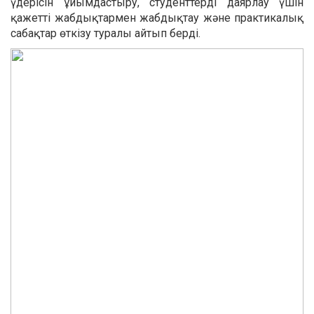
үдерісін ұйымдастыру, студенттерді даярлау үшін
қажетті жабдықтармен жабдықтау және практикалық
сабақтар өткізу туралы айтып берді.