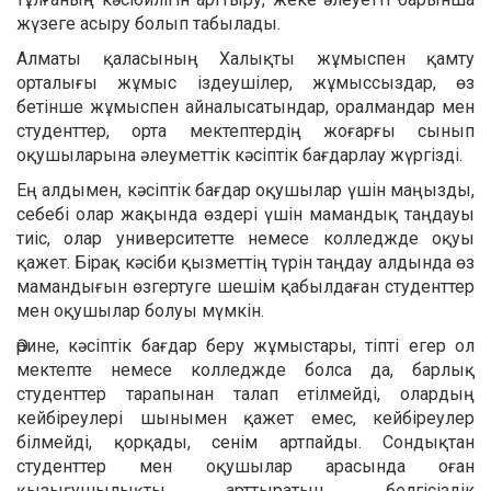
жүзеге асыру болып табылады.
Алматы қаласының Халықты жұмыспен қамту
орталығы жұмыс іздеушілер, жұмыссыздар, өз
бетінше жұмыспен айналысатындар, оралмандар мен
студенттер, орта мектептердің жоғарғы сынып
оқушыларына әлеуметтік кәсіптік бағдарлау жүргізді.
Ең алдымен, кәсіптік бағдар оқушылар үшін маңызды,
себебі олар жақында өздері үшін мамандық таңдауы
тиіс, олар университетте немесе колледжде оқуы
қажет. Бірақ кәсіби қызметтің түрін таңдау алдында өз
мамандығын өзгертуге шешім қабылдаған студенттер
мен оқушылар болуы мүмкін.
Әрине, кәсіптік бағдар беру жұмыстары, тіпті егер ол
мектепте немесе колледжде болса да, барлық
студенттер тарапынан талап етілмейді, олардың
кейбіреулері шынымен қажет емес, кейбіреулер
білмейді, қорқады, сенім артпайды. Сондықтан
студенттер мен оқушылар арасында оған
қызығушылықты арттыратын, белгісіздік