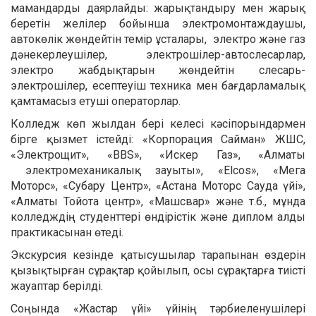
мамандарды даярлайды: жарықтандыру мен жарық
беретін желілер бойынша электромонтаждаушы,
автокөлік жөндейтін темір ұсталары, электро және газ
дәнекерлеушілер, электрошілер-автослесарлар,
электро жабдықтарын жөндейтін слесарь-
электрошілер, есептеуіш техника мен бағдарламалық
қамтамасыз етуші операторлар.
Колледж көп жылдан бері келесі кәсіпорындармен
бірге қызмет істейді: «Корпорация Сайман» ЖШС,
«Электрощит», «BBS», «Искер Газ», «Алматы
электромеханикалық зауыты», «Elcos», «Мега
Моторс», «Субару Центр», «Астана Моторс Сауда үйі»,
«Алматы Тойота центр», «Машсвар» және т.б., мұнда
колледждің студенттері өндірістік және диплом алды
практикасынан өтеді.
Экскурсия кезінде қатысушылар тарапынан өздерін
қызықтырған сұрақтар қойылып, осы сұрақтарға тиісті
жауаптар берілді.
Соңында «Жастар үйі» үйінің тәрбиеленушілері