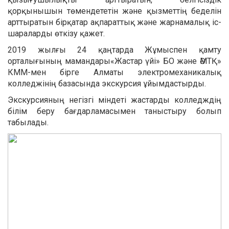
қорқынышын төмендететін және қызметтің беделін
арттыратын бірқатар ақпараттық және жарнамалық іс-
шараларды өткізу қажет.
2019 жылғы 24 қаңтарда Жұмыспен қамту
орталығының мамандары«Жастар үйі» БО және ӘМТҚ»
КММ-мен бірге Алматы электромеханикалық
колледжінің базасында экскурсия ұйымдастырды.
Экскурсияның негізгі міндеті жастарды колледждің
білім беру бағдарламасымен таныстыру болып
табылады.