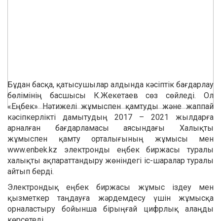
Бұдан басқа, қатысушылар алдында кәсіптік бағдарлау
бөлімінің басшысы К.Жекетаев сөз сөйледі. Ол
«Еңбек» Нәтижелі жұмыспен қамтуды және жаппай
кәсіпкерлікті дамытудың 2017 – 2021 жылдарға
арналған бағдарламасы аясындағы Халықты
жұмыспен қамту орталығының жұмысы мен
www.enbek.kz электронды еңбек биржасы туралы
халықты ақпараттандыру жөніндегі іс-шаралар туралы
айтып берді.
Электрондық еңбек биржасы жұмыс іздеу мен
қызметкер таңдауға жәрдемдесу үшін жұмысқа
орналастыру бойынша бірыңғай цифрлық алаңды
көрсетеді.