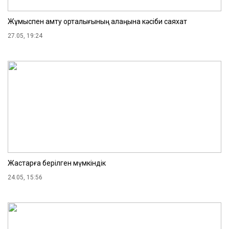
Жұмыспен қамту орталығының алаңына кәсіби саяхат
27.05, 19:24
Жастарға берілген мүмкіндік
24.05, 15:56