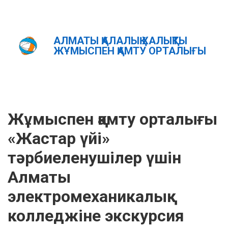
АЛМАТЫ ҚАЛАЛЫҚ ХАЛЫҚТЫ
Главная
Новости
ЖҰМЫСПЕН ҚАМТУ ОРТАЛЫҒЫ
Жұмыспен қамту орталығы «Жастар үйі» тәрбиеленушілер
үшін Алматы электромеханикалық колледжіне экскурсия
ұйымдастырды
ҚАЗ
РУС
ENG
Жұмыспен қамту орталығы
«Жастар үйі»
тәрбиеленушілер үшін
Алматы
электромеханикалық
колледжіне экскурсия