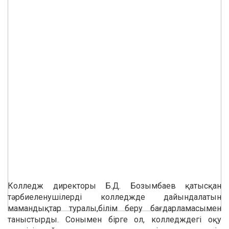
Колледж директоры Б.Д. Бозымбаев қатысқан
тәрбиеленушілерді колледжде дайындалатын
мамандықтар туралы,білім беру бағдарламасымен
таныстырды. Сонымен бірге ол, колледждегі оқу