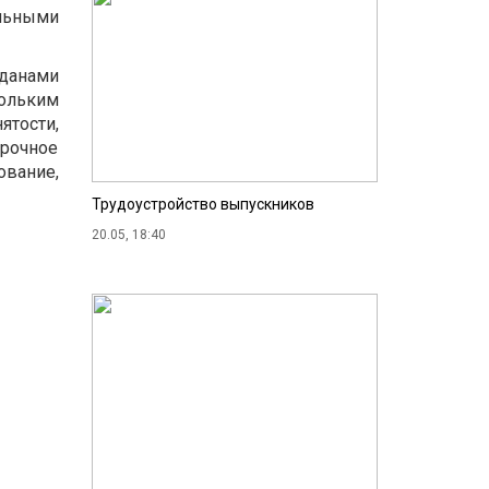
льными
данами
ольким
ятости,
срочное
вание,
Трудоустройство выпускников
20.05, 18:40