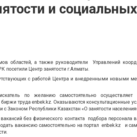
нятости и социальных
мов областей, а также руководители Управлений коор
К посетили Центр занятости г.Алматы.
сутствующих с работой Центра и внедренными новыми м
искатель по желанию самостоятельно осуществляет 
биржи труда enbek.kz. Оказываются консультационные ус
 с Законом Республики Казахстан «О занятости населения»
вакансий без физического контакта подбора персонала 
одать вакансию самостоятельно на портал enbek.kz и са
сти.