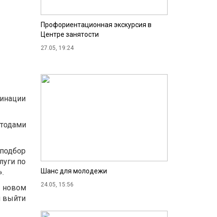
Профориентационная экскурсия в
Центре занятости
27.05, 19:24
динации
етодами
подбор
луги по
Шанс для молодежи
.
24.05, 15:56
в новом
м выйти