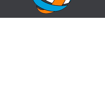
ГЛАВНАЯ
ВОПРОС-ОТВЕТ
О ЦЕНТРЕ
КОНТАКТЫ
НОВОСТИ
КАРТА САЙТА
centr_almaty@mail.ru
пр. Назарбаева 50, угол ул. Жибек Жолы
341-04-60,
341-04-61
Сделано в bg.pro, 2018