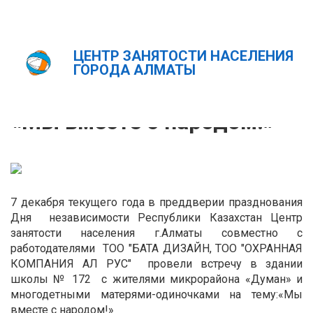
ЦЕНТР ЗАНЯТОСТИ НАСЕЛЕНИЯ
Главная
Новости
«Мы вместе с народом!»
ГОРОДА АЛМАТЫ
ҚАЗ
РУС
ENG
«Мы вместе с народом!»
7 декабря текущего года в преддверии празднования
Дня независимости Республики Казахстан Центр
занятости населения г.Алматы совместно с
работодателями ТОО "БАТА ДИЗАЙН, ТОО "ОХРАННАЯ
КОМПАНИЯ АЛ РУС" провели встречу в здании
школы № 172 с жителями микрорайона «Думан» и
многодетными матерями-одиночками на тему:«Мы
вместе с народом!»