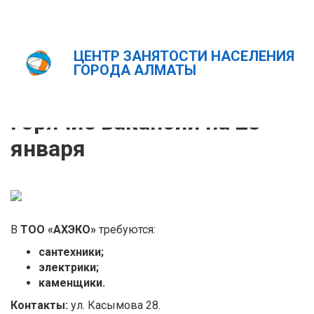
ЦЕНТР ЗАНЯТОСТИ НАСЕЛЕНИЯ
Главная
Новости
Горячие вакансии на 28 января
ГОРОДА АЛМАТЫ
ҚАЗ
РУС
ENG
Горячие вакансии на 28
января
В
ТОО «АХЭКО»
требуются:
сантехники;
электрики;
каменщики.
Контакты:
ул. Касымова 28.