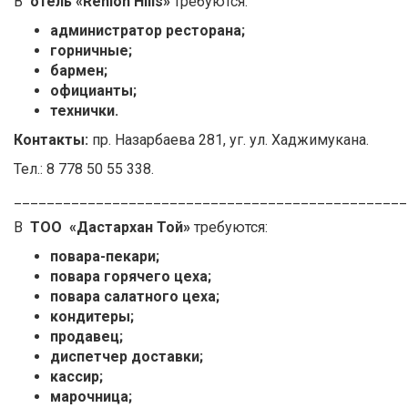
В
отель «Renion Hills»
требуются:
администратор ресторана;
горничные;
бармен;
официанты;
технички.
Контакты:
пр. Назарбаева 281, уг. ул. Хаджимукана.
Тел.: 8 778 50 55 338.
________________________________________________
В
ТОО «Дастархан Той»
требуются:
повара-пекари;
повара горячего цеха;
повара салатного цеха;
кондитеры;
продавец;
диспетчер доставки;
кассир;
марочница;