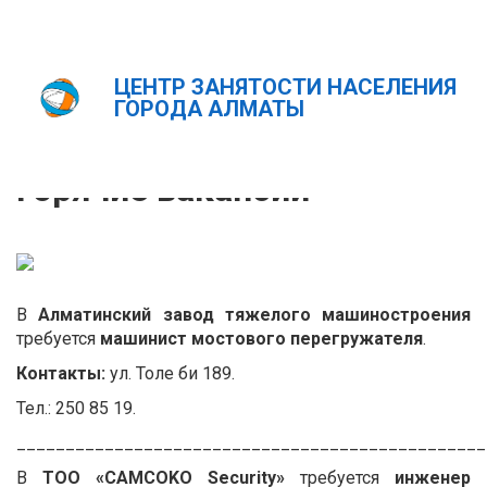
ЦЕНТР ЗАНЯТОСТИ НАСЕЛЕНИЯ
Главная
Новости
Горячие вакансии
ГОРОДА АЛМАТЫ
ҚАЗ
РУС
ENG
Горячие вакансии
В
Алматинский завод тяжелого машиностроения
требуется
машинист мостового перегружателя
.
Контакты:
ул. Толе би 189.
Тел.: 250 85 19.
________________________________________________
В
ТОО «CAMCOKO Security»
требуется
инженер