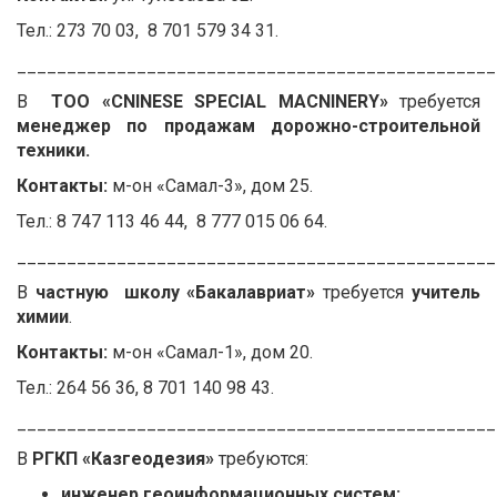
Тел.: 273 70 03, 8 701 579 34 31.
________________________________________________
В
ТОО «CNINESE SPECIAL MACNINERY»
требуется
менеджер по продажам дорожно-строительной
техники.
Контакты:
м-он «Самал-3», дом 25.
Тел.: 8 747 113 46 44, 8 777 015 06 64.
________________________________________________
В
частную школу «Бакалавриат»
требуется
учитель
химии
.
Контакты:
м-он «Самал-1», дом 20.
Тел.: 264 56 36, 8 701 140 98 43.
________________________________________________
В
РГКП «Казгеодезия»
требуются:
инженер геоинформационных систем;