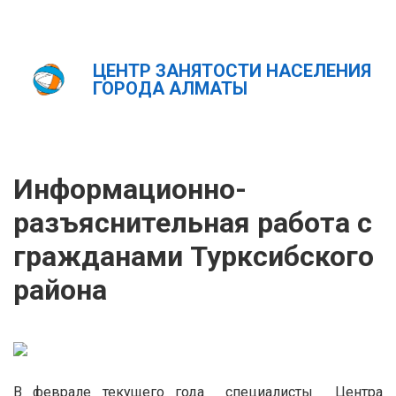
ЦЕНТР ЗАНЯТОСТИ НАСЕЛЕНИЯ
Главная
Новости
ГОРОДА АЛМАТЫ
Информационно-разъяснительная работа с гражданами
Турксибского района
ҚАЗ
РУС
ENG
Информационно-
разъяснительная работа с
гражданами Турксибского
района
В феврале текущего года специалисты Центра