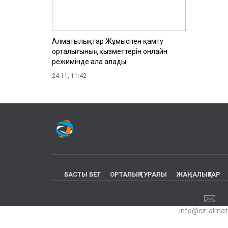
Алматылықтар Жұмыспен қамту
орталығының қызметтерін онлайн
режимінде ала алады
24.11, 11:42
БАСТЫ БЕТ
ОРТАЛЫҚ ТУРАЛЫ
ЖАҢАЛЫҚТАР
info@cz-almat