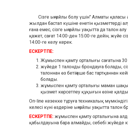
Сізге ыңғайлы болу үшін" Алматы қаласы әк
жылдан бастап күшіне енетін қызметтерді алу к
ғана емес, сізге ыңғайлы уақытта да талон алу
қажет, сағат 14:00-ден 15:00-ге дейін, жүйе 
14:00-ге келу керек.
ЕСКЕРТПЕ:
Жұмыспен қамту орталығы сағатына 30 
жүйеде 1 талонды брондауға болады, сіз
талоннан өз бетіңізше бас тартқаннан к
болады.
жұмыспен қамту орталығы маман шақырғ
қызмет көрсетпеу құқығын өзіне қалдыр
Оп-line кезекке тұруға техникалық мүмкіндіг
келесі күні өздеріне ыңғайлы уақытта талон б
ЕСКЕРТПЕ:
жұмыспен қамту орталығына алдын
қабылдауына бара алмайды, себебі жүйеде к