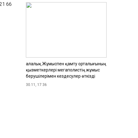
21 66
Қалалық Жұмыспен қамту орталығының
қызметкерлері мегаполистің жұмыс
берушілерімен кездесулер өткізді
30.11, 17:36