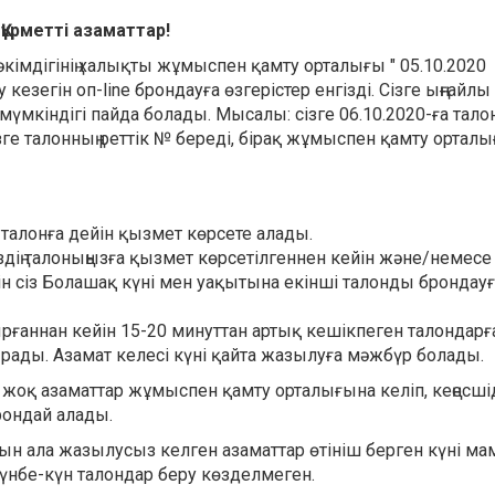
Құрметті азаматтар!
імдігінің халықты жұмыспен қамту орталығы " 05.10.2020
езегін оп-line брондауға өзгерістер енгізді. Сізге ыңғайлы 
 мүмкіндігі пайда болады. Мысалы: сізге 06.10.2020-ға тало
сізге талонның реттік № береді, бірақ жұмыспен қамту ортал
талонға дейін қызмет көрсете алады.
дің талоныңызға қызмет көрсетілгеннен кейін және/немесе 
ейін сіз Болашақ күні мен уақытына екінші талонды брондау
аннан кейін 15-20 минуттан артық кешікпеген талондарғ
ады. Азамат келесі күні қайта жазылуға мәжбүр болады.
і жоқ азаматтар жұмыспен қамту орталығына келіп, кеңесші
рондай алады.
 ала жазылусыз келген азаматтар өтініш берген күні ма
үнбе-күн талондар беру көзделмеген.