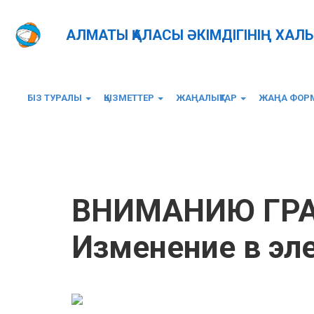
АЛМАТЫ ҚАЛАСЫ ӘКІМДІГІНІҢ ХАЛ
БІЗ ТУРАЛЫ
ҚЫЗМЕТТЕР
ЖАҢАЛЫҚТАР
ЖАҢА ФОРМ
Главная
Новости
ВНИМАНИЮ ГРАЖДАН г. Алмат
ВНИМАНИЮ ГРАЖ
Изменение в эл