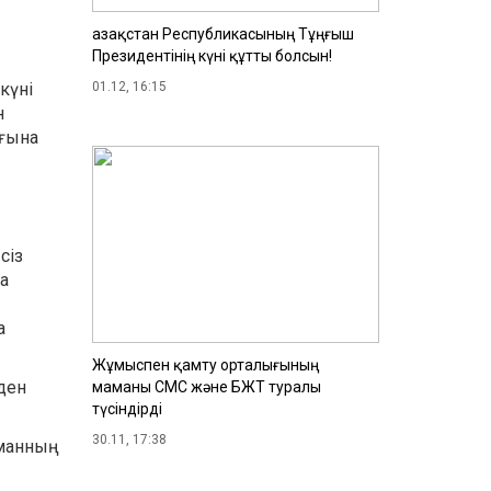
Қазақстан Республикасының Тұңғыш
Президентінің күні құтты болсын!
күні
01.12, 16:15
н
ығына
сіз
ға
а
Жұмыспен қамту орталығының
ден
маманы СМС және БЖТ туралы
түсіндірді
30.11, 17:38
манның