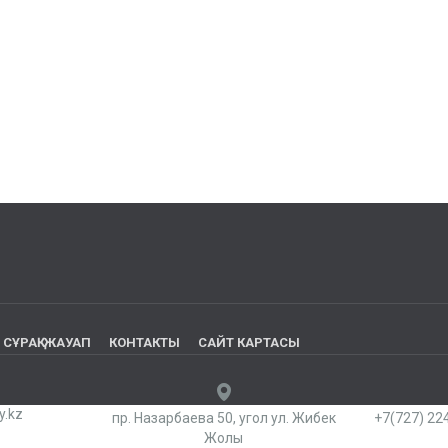
СҰРАҚ-ЖАУАП
КОНТАКТЫ
САЙТ КАРТАСЫ
y.kz
пр. Назарбаева 50, угол ул. Жибек
+7(727) 224
Жолы