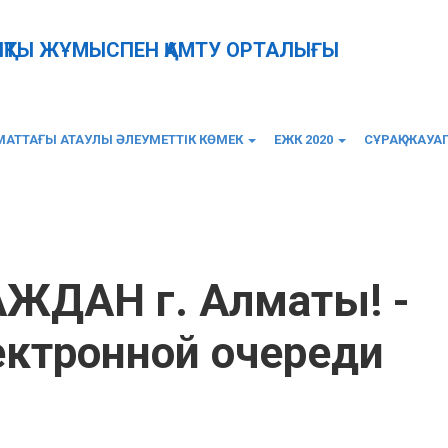
ЫҚТЫ ЖҰМЫСПЕН ҚАМТУ ОРТАЛЫҒЫ
АТТАҒЫ АТАУЛЫ ӘЛЕУМЕТТІК КӨМЕК
ЕЖК 2020
СҰРАҚ-ЖАУА
ы! - Изменение в электронной очереди
ДАН г. Алматы! -
ектронной очереди