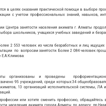
 в целях оказания практической помощи в выборе проф
ации с учетом профессиональных знаний, навыков, ин
ентра занятости населения акимата г. Алматы продол
ыбора школьников, учащихся учебных заведений и безр
 более 2 553 человек из числа безработных и лиц ищущих
тации по вопросам занятости. Более 2 084 человек прош
 Е.А.Климова.
маты организованы и проведены профориентацио
вачено 95 учреждений, среди которых:34 общеобразова
акиматов; 13 организаций исполнительской системы, ЛА 
заций.
рофессии или хотите сменить профессию, обращайтесь 
сти населения акимата города Алматы по адресу: пр.Наз