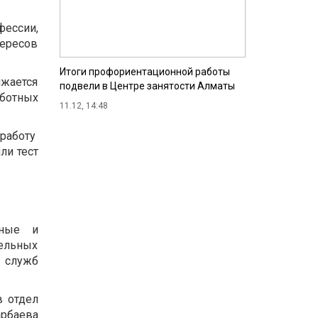
ессии,
тересов
Итоги профориентационной работы
жается
подвели в Центре занятости Алматы
аботных
11.12, 14:48
 работу
ли тест
нные и
тельных
и служб
в отдел
арбаева