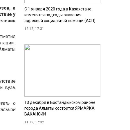
зов, а
С 1 января 2020 года в Казахстане
ствие у
изменятся подходы оказания
еления
адресной социальной помощи (АСП)
12.12, 17:31
тметил
тации.
 Алматы
утствие
и вуза,
13 декабря в Бостандыкском районе
зать о
города Алматы состоится ЯРМАРКА
нальной
ВАКАНСИЙ
11.12, 17:32