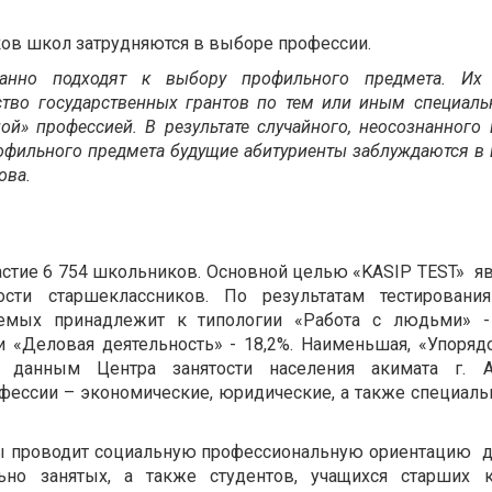
ков школ затрудняются в выборе профессии.
нанно подходят к выбору профильного предмета. Их
ство государственных грантов по тем или иным специаль
ой» профессией. В результате случайного, неосознанного
офильного предмета будущие абитуриенты заблуждаются в
ова.
астие 6 754 школьников. Основной целью «KASIP TEST» я
ости старшеклассников. По результатам тестировани
емых принадлежит к типологии «Работа с людьми» - 
и «Деловая деятельность» - 18,2%. Наименьшая, «Упоряд
о данным Центра занятости населения акимата г. А
ессии – экономические, юридические, а также специаль
аты проводит социальную профессиональную ориентацию д
льно занятых, а также студентов, учащихся старших к