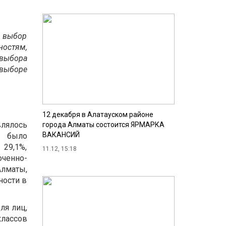
 выбор
ностям,
 выбора
 выборе
12 декабря в Алатауском районе
влялось
города Алматы состоится ЯРМАРКА
ВАКАНСИЙ
я было
29,1%,
11.12, 15:18
оченно-
лматы,
ности в
ля лиц,
лассов