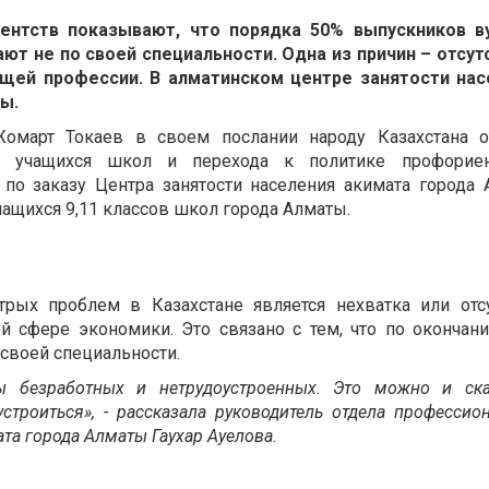
ентств показывают, что порядка 50% выпускников ву
т не по своей специальности. Одна из причин – отсут
ущей профессии. В алматинском центре занятости нас
ты
.
Жомарт Токаев в своем послании народу Казахстана о
ей учащихся школ и перехода к политике профориен
по заказу Центра занятости населения акимата города
ащихся 9,11 классов школ города Алматы.
рых проблем в Казахстане является нехватка или отс
сфере экономики. Это связано с тем, что по окончани
 своей специальности.
ы безработных и нетрудоустроенных. Это можно и ска
строиться», - рассказала руководитель отдела профессио
та города Алматы Гаухар Ауелова.